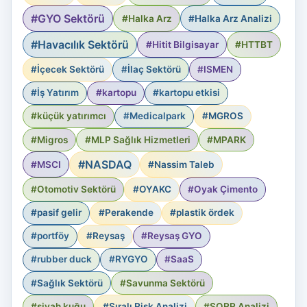
#GYO Sektörü
#Halka Arz
#Halka Arz Analizi
#Havacılık Sektörü
#Hitit Bilgisayar
#HTTBT
#İçecek Sektörü
#İlaç Sektörü
#ISMEN
#İş Yatırım
#kartopu
#kartopu etkisi
#küçük yatırımcı
#Medicalpark
#MGROS
#Migros
#MLP Sağlık Hizmetleri
#MPARK
#NASDAQ
#MSCI
#Nassim Taleb
#Otomotiv Sektörü
#OYAKC
#Oyak Çimento
#pasif gelir
#Perakende
#plastik ördek
#portföy
#Reysaş
#Reysaş GYO
#rubber duck
#RYGYO
#SaaS
#Sağlık Sektörü
#Savunma Sektörü
#siyah kuğu
#Sıralı Risk Analizi
#SORR Analizi