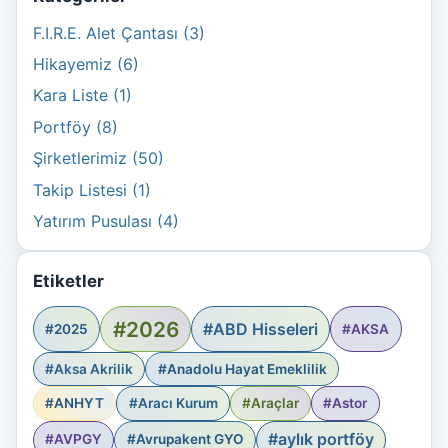
F.I.R.E. Alet Çantası (3)
Hikayemiz (6)
Kara Liste (1)
Portföy (8)
Şirketlerimiz (50)
Takip Listesi (1)
Yatırım Pusulası (4)
Etiketler
#2026
#ABD Hisseleri
#2025
#AKSA
#Aksa Akrilik
#Anadolu Hayat Emeklilik
#ANHYT
#Aracı Kurum
#Araçlar
#Astor
#aylık portföy
#AVPGY
#Avrupakent GYO