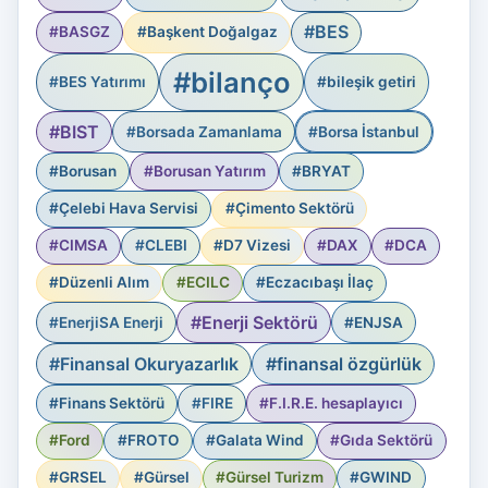
#BES
#BASGZ
#Başkent Doğalgaz
#bilanço
#BES Yatırımı
#bileşik getiri
#BIST
#Borsada Zamanlama
#Borsa İstanbul
#Borusan
#Borusan Yatırım
#BRYAT
#Çelebi Hava Servisi
#Çimento Sektörü
#CIMSA
#CLEBI
#D7 Vizesi
#DAX
#DCA
#Düzenli Alım
#ECILC
#Eczacıbaşı İlaç
#Enerji Sektörü
#EnerjiSA Enerji
#ENJSA
#Finansal Okuryazarlık
#finansal özgürlük
#Finans Sektörü
#FIRE
#F.I.R.E. hesaplayıcı
#Ford
#FROTO
#Galata Wind
#Gıda Sektörü
#GRSEL
#Gürsel
#Gürsel Turizm
#GWIND