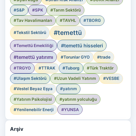
#S&P
#SPK
#Tarım Sektörü
#Tav Havalimanları
#TAVHL
#TBORG
#temettü
#Tekstil Sektörü
#temettü hisseleri
#Temettü Emekliliği
#temettü yatırımı
#Torunlar GYO
#trade
#TRGYO
#TTRAK
#Tuborg
#Türk Traktör
#Ulaşım Sektörü
#Uzun Vadeli Yatırım
#VESBE
#Vestel Beyaz Eşya
#yatırım
#Yatırım Psikolojisi
#yatırım yolculuğu
#Yenilenebilir Enerji
#YUNSA
Arşiv