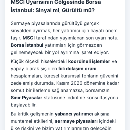
MSCI Uyarısının Gölgesinde Borsa
İstanbul: Sinyal mi, Gürültü mü?
Sermaye piyasalarında gürültüyü gerçek
sinyalden ayırmak, her yatırımcı için hayati önem
taşır.
MSCI
tarafından yayımlanan son uyarı notu,
Borsa İstanbul
yatırımları için görmezden
gelinemeyecek bir yol ayrımına işaret ediyor.
Küçük ölçekli hisselerdeki
koordineli işlemler
ve
yapay olarak şişirilen
fiili dolaşım oranı
hesaplamaları, küresel kurumsal fonların güvenini
zedelemiş durumda. Kasım 2026 dönemine kadar
somut bir ilerleme sağlanamazsa, borsamızın
Sınır Piyasalar
statüsüne indirilme konsültasyonu
başlayabilir.
Bu kritik gelişmenin
yabancı yatırımcı
akışına
muhtemel etkilerini,
sermaye piyasaları
içindeki
ülke riskini ve bizim yatırımlarımızın geleceğini