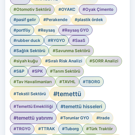
#Otomotiv Sektörü
#OYAKC
#Oyak Çimento
#pasif gelir
#Perakende
#plastik ördek
#portföy
#Reysaş
#Reysaş GYO
#rubber duck
#RYGYO
#SaaS
#Sağlık Sektörü
#Savunma Sektörü
#siyah kuğu
#Sıralı Risk Analizi
#SORR Analizi
#S&P
#SPK
#Tarım Sektörü
#Tav Havalimanları
#TAVHL
#TBORG
#temettü
#Tekstil Sektörü
#temettü hisseleri
#Temettü Emekliliği
#temettü yatırımı
#Torunlar GYO
#trade
#TRGYO
#TTRAK
#Tuborg
#Türk Traktör