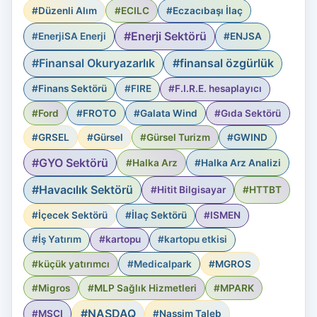
#Düzenli Alım
#ECILC
#Eczacıbaşı İlaç
#Enerji Sektörü
#EnerjiSA Enerji
#ENJSA
#Finansal Okuryazarlık
#finansal özgürlük
#Finans Sektörü
#FIRE
#F.I.R.E. hesaplayıcı
#Ford
#FROTO
#Galata Wind
#Gıda Sektörü
#GRSEL
#Gürsel
#Gürsel Turizm
#GWIND
#GYO Sektörü
#Halka Arz
#Halka Arz Analizi
#Havacılık Sektörü
#Hitit Bilgisayar
#HTTBT
#İçecek Sektörü
#İlaç Sektörü
#ISMEN
#İş Yatırım
#kartopu
#kartopu etkisi
#küçük yatırımcı
#Medicalpark
#MGROS
#Migros
#MLP Sağlık Hizmetleri
#MPARK
#NASDAQ
#MSCI
#Nassim Taleb