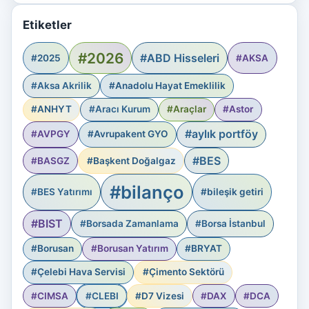
Etiketler
#2026
#ABD Hisseleri
#2025
#AKSA
#Aksa Akrilik
#Anadolu Hayat Emeklilik
#ANHYT
#Aracı Kurum
#Araçlar
#Astor
#aylık portföy
#AVPGY
#Avrupakent GYO
#BES
#BASGZ
#Başkent Doğalgaz
#bilanço
#BES Yatırımı
#bileşik getiri
#BIST
#Borsada Zamanlama
#Borsa İstanbul
#Borusan
#Borusan Yatırım
#BRYAT
#Çelebi Hava Servisi
#Çimento Sektörü
#CIMSA
#CLEBI
#D7 Vizesi
#DAX
#DCA