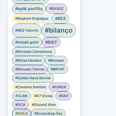
#aylık portföy
#BASGZ
#BES
#Başkent Doğalgaz
#bilanço
#BES Yatırımı
#BIST
#bileşik getiri
#Borsada Zamanlama
#Borsa İstanbul
#Borusan
#Borusan Yatırım
#BRYAT
#Çelebi Hava Servisi
#Çimento Sektörü
#CIMSA
#CLEBI
#D7 Vizesi
#DAX
#DCA
#Düzenli Alım
#ECILC
#Eczacıbaşı İlaç