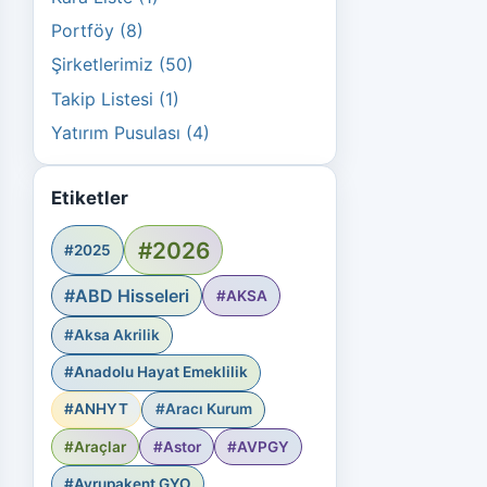
Portföy (8)
Şirketlerimiz (50)
Takip Listesi (1)
Yatırım Pusulası (4)
Etiketler
#2026
#2025
#ABD Hisseleri
#AKSA
#Aksa Akrilik
#Anadolu Hayat Emeklilik
#ANHYT
#Aracı Kurum
#Araçlar
#Astor
#AVPGY
#Avrupakent GYO