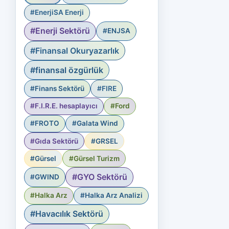
#EnerjiSA Enerji
#Enerji Sektörü
#ENJSA
#Finansal Okuryazarlık
#finansal özgürlük
#Finans Sektörü
#FIRE
#F.I.R.E. hesaplayıcı
#Ford
#FROTO
#Galata Wind
#Gıda Sektörü
#GRSEL
#Gürsel
#Gürsel Turizm
#GYO Sektörü
#GWIND
#Halka Arz
#Halka Arz Analizi
#Havacılık Sektörü