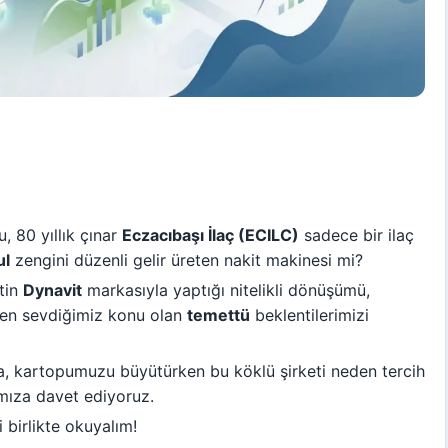
 80 yıllık çınar
Eczacıbaşı İlaç (ECILC)
sadece bir ilaç
ul
zengini düzenli gelir üreten nakit makinesi mi?
etin
Dynavit
markasıyla yaptığı nitelikli dönüşümü,
te en sevdiğimiz konu olan
temettü
beklentilerimizi
 kartopumuzu büyütürken bu köklü şirketi neden tercih
ımıza davet ediyoruz.
 birlikte okuyalım!