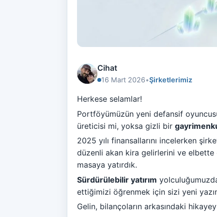
Cihat
16 Mart 2026
•
Şirketlerimiz
Herkese selamlar!
Portföyümüzün yeni defansif oyuncusu,
üreticisi mi, yoksa gizli bir
gayrimenk
2025 yılı finansallarını incelerken şirk
düzenli akan kira gelirlerini ve elbet
masaya yatırdık.
Sürdürülebilir yatırım
yolculuğumuzda,
ettiğimizi öğrenmek için sizi yeni yaz
Gelin, bilançoların arkasındaki hikayeyi