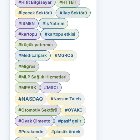
#Hitit Bilgisayar
#HTTBT
#İçecek Sektörü
#İlaç Sektörü
#ISMEN
#İş Yatırım
#kartopu
#kartopu etkisi
#küçük yatırımcı
#Medicalpark
#MGROS
#Migros
#MLP Sağlık Hizmetleri
#MPARK
#MSCI
#NASDAQ
#Nassim Taleb
#Otomotiv Sektörü
#OYAKC
#Oyak Çimento
#pasif gelir
#Perakende
#plastik ördek