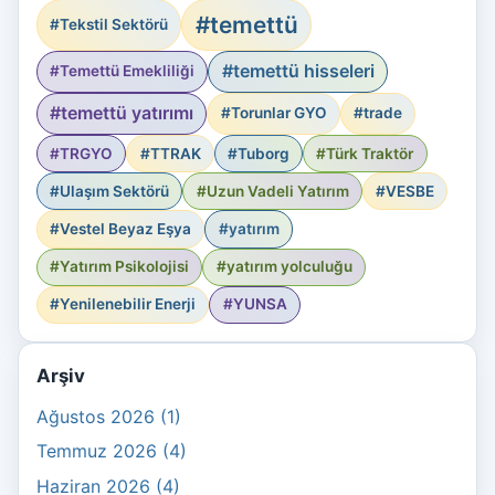
#temettü
#Tekstil Sektörü
#temettü hisseleri
#Temettü Emekliliği
#temettü yatırımı
#Torunlar GYO
#trade
#TRGYO
#TTRAK
#Tuborg
#Türk Traktör
#Ulaşım Sektörü
#Uzun Vadeli Yatırım
#VESBE
#Vestel Beyaz Eşya
#yatırım
#Yatırım Psikolojisi
#yatırım yolculuğu
#Yenilenebilir Enerji
#YUNSA
Arşiv
Ağustos 2026 (1)
Temmuz 2026 (4)
Haziran 2026 (4)