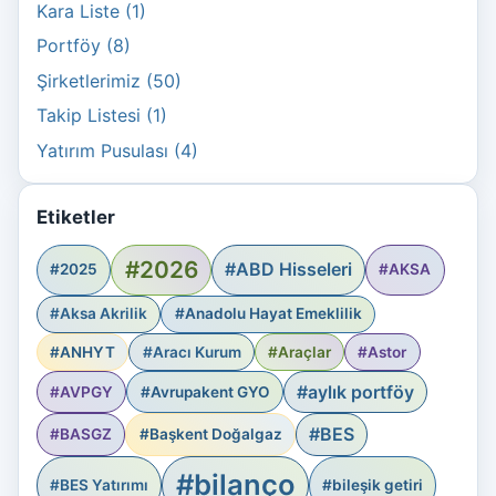
Kara Liste (1)
Portföy (8)
Şirketlerimiz (50)
Takip Listesi (1)
Yatırım Pusulası (4)
Etiketler
#2026
#ABD Hisseleri
#2025
#AKSA
#Aksa Akrilik
#Anadolu Hayat Emeklilik
#ANHYT
#Aracı Kurum
#Araçlar
#Astor
#aylık portföy
#AVPGY
#Avrupakent GYO
#BES
#BASGZ
#Başkent Doğalgaz
#bilanço
#BES Yatırımı
#bileşik getiri