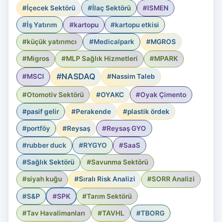
#İçecek Sektörü
#İlaç Sektörü
#ISMEN
#İş Yatırım
#kartopu
#kartopu etkisi
#küçük yatırımcı
#Medicalpark
#MGROS
#Migros
#MLP Sağlık Hizmetleri
#MPARK
#NASDAQ
#MSCI
#Nassim Taleb
#Otomotiv Sektörü
#OYAKC
#Oyak Çimento
#pasif gelir
#Perakende
#plastik ördek
#portföy
#Reysaş
#Reysaş GYO
#rubber duck
#RYGYO
#SaaS
#Sağlık Sektörü
#Savunma Sektörü
#siyah kuğu
#Sıralı Risk Analizi
#SORR Analizi
#S&P
#SPK
#Tarım Sektörü
#Tav Havalimanları
#TAVHL
#TBORG