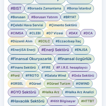
#BIST
#Borsada Zamanlama
#Borsa İstanbul
#Borusan
#Borusan Yatırım
#BRYAT
#Çelebi Hava Servisi
#Çimento Sektörü
#CIMSA
#CLEBI
#D7 Vizesi
#DAX
#DCA
#Düzenli Alım
#ECILC
#Eczacıbaşı İlaç
#Enerji Sektörü
#EnerjiSA Enerji
#ENJSA
#Finansal Okuryazarlık
#finansal özgürlük
#Finans Sektörü
#FIRE
#F.I.R.E. hesaplayıcı
#Ford
#FROTO
#Galata Wind
#Gıda Sektörü
#GRSEL
#Gürsel
#Gürsel Turizm
#GWIND
#GYO Sektörü
#Halka Arz
#Halka Arz Analizi
#Havacılık Sektörü
#Hitit Bilgisayar
#HTTBT