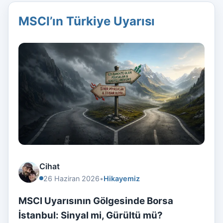
MSCI’ın Türkiye Uyarısı
Cihat
26 Haziran 2026
•
Hikayemiz
MSCI Uyarısının Gölgesinde Borsa
İstanbul: Sinyal mi, Gürültü mü?