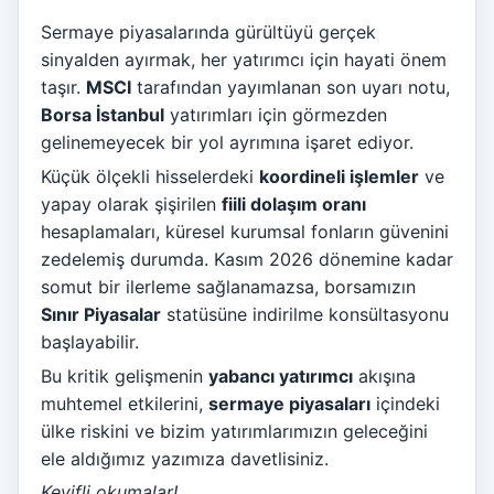
Sermaye piyasalarında gürültüyü gerçek
sinyalden ayırmak, her yatırımcı için hayati önem
taşır.
MSCI
tarafından yayımlanan son uyarı notu,
Borsa İstanbul
yatırımları için görmezden
gelinemeyecek bir yol ayrımına işaret ediyor.
Küçük ölçekli hisselerdeki
koordineli işlemler
ve
yapay olarak şişirilen
fiili dolaşım oranı
hesaplamaları, küresel kurumsal fonların güvenini
zedelemiş durumda. Kasım 2026 dönemine kadar
somut bir ilerleme sağlanamazsa, borsamızın
Sınır Piyasalar
statüsüne indirilme konsültasyonu
başlayabilir.
Bu kritik gelişmenin
yabancı yatırımcı
akışına
muhtemel etkilerini,
sermaye piyasaları
içindeki
ülke riskini ve bizim yatırımlarımızın geleceğini
ele aldığımız yazımıza davetlisiniz.
Keyifli okumalar!