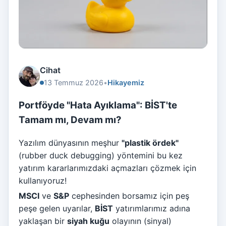
Cihat
13 Temmuz 2026
•
Hikayemiz
Portföyde "Hata Ayıklama": BİST'te
Tamam mı, Devam mı?
Yazılım dünyasının meşhur
"plastik ördek"
(rubber duck debugging) yöntemini bu kez
yatırım kararlarımızdaki açmazları çözmek için
kullanıyoruz!
MSCI
ve
S&P
cephesinden borsamız için peş
peşe gelen uyarılar,
BİST
yatırımlarımız adına
yaklaşan bir
siyah kuğu
olayının (sinyal)