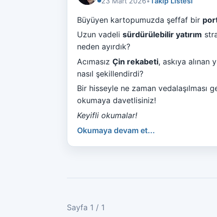
23 Mart 2026
•
Takip Listesi
Büyüyen kartopumuzda şeffaf bir
por
Uzun vadeli
sürdürülebilir yatırım
str
neden ayırdık?
Acımasız
Çin rekabeti
, askıya alınan 
nasıl şekillendirdi?
Bir hisseyle ne zaman vedalaşılması ge
okumaya davetlisiniz!
Keyifli okumalar!
Okumaya devam et...
Sayfa 1 / 1