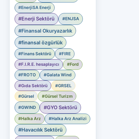
#EnerjiSA Enerji
#Enerji Sektörü
#ENJSA
#Finansal Okuryazarlık
#finansal özgürlük
#Finans Sektörü
#FIRE
#F.I.R.E. hesaplayıcı
#Ford
#FROTO
#Galata Wind
#Gıda Sektörü
#GRSEL
#Gürsel
#Gürsel Turizm
#GYO Sektörü
#GWIND
#Halka Arz
#Halka Arz Analizi
#Havacılık Sektörü