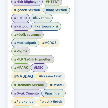
#Hitit Bilgisayar
#HTTBT
#İçecek Sektörü
#İlaç Sektörü
#ISMEN
#İş Yatırım
#kartopu
#kartopu etkisi
#küçük yatırımcı
#Medicalpark
#MGROS
#Migros
#MLP Sağlık Hizmetleri
#MPARK
#MSCI
#NASDAQ
#Nassim Taleb
#Otomotiv Sektörü
#OYAKC
#Oyak Çimento
#pasif gelir
#Perakende
#plastik ördek