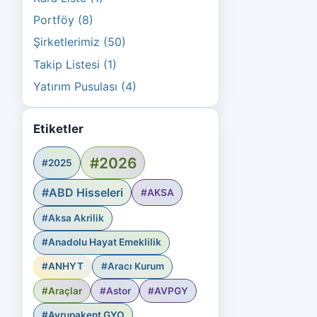
Portföy (8)
Şirketlerimiz (50)
Takip Listesi (1)
Yatırım Pusulası (4)
Etiketler
#2026
#2025
#ABD Hisseleri
#AKSA
#Aksa Akrilik
#Anadolu Hayat Emeklilik
#ANHYT
#Aracı Kurum
#Araçlar
#Astor
#AVPGY
#Avrupakent GYO