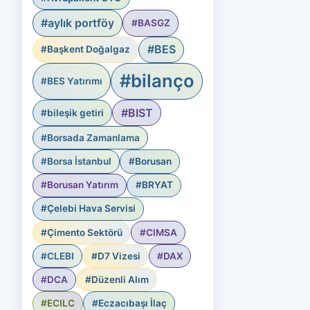
#aylık portföy
#BASGZ
#BES
#Başkent Doğalgaz
#bilanço
#BES Yatırımı
#BIST
#bileşik getiri
#Borsada Zamanlama
#Borsa İstanbul
#Borusan
#Borusan Yatırım
#BRYAT
#Çelebi Hava Servisi
#Çimento Sektörü
#CIMSA
#CLEBI
#D7 Vizesi
#DAX
#DCA
#Düzenli Alım
#ECILC
#Eczacıbaşı İlaç