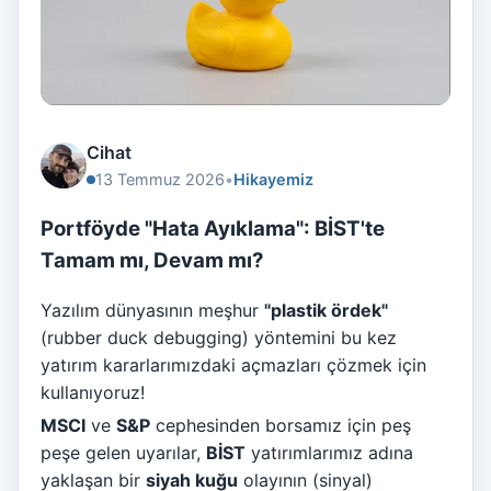
Cihat
13 Temmuz 2026
•
Hikayemiz
Portföyde "Hata Ayıklama": BİST'te
Tamam mı, Devam mı?
Yazılım dünyasının meşhur
"plastik ördek"
(rubber duck debugging) yöntemini bu kez
yatırım kararlarımızdaki açmazları çözmek için
kullanıyoruz!
MSCI
ve
S&P
cephesinden borsamız için peş
peşe gelen uyarılar,
BİST
yatırımlarımız adına
yaklaşan bir
siyah kuğu
olayının (sinyal)