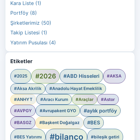
Kara Liste (1)
Portföy (8)
Şirketlerimiz (50)
Takip Listesi (1)
Yatırım Pusulası (4)
Etiketler
#2026
#ABD Hisseleri
#2025
#AKSA
#Aksa Akrilik
#Anadolu Hayat Emeklilik
#ANHYT
#Aracı Kurum
#Araçlar
#Astor
#aylık portföy
#AVPGY
#Avrupakent GYO
#BES
#BASGZ
#Başkent Doğalgaz
#bilanço
#BES Yatırımı
#bileşik getiri