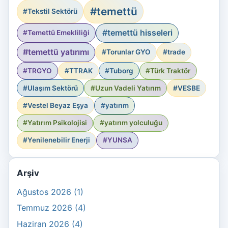
#temettü
#Tekstil Sektörü
#temettü hisseleri
#Temettü Emekliliği
#temettü yatırımı
#Torunlar GYO
#trade
#TRGYO
#TTRAK
#Tuborg
#Türk Traktör
#Ulaşım Sektörü
#Uzun Vadeli Yatırım
#VESBE
#Vestel Beyaz Eşya
#yatırım
#Yatırım Psikolojisi
#yatırım yolculuğu
#Yenilenebilir Enerji
#YUNSA
Arşiv
Ağustos 2026 (1)
Temmuz 2026 (4)
Haziran 2026 (4)