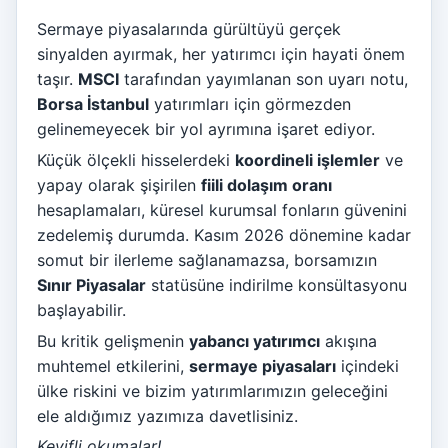
Sermaye piyasalarında gürültüyü gerçek
sinyalden ayırmak, her yatırımcı için hayati önem
taşır.
MSCI
tarafından yayımlanan son uyarı notu,
Borsa İstanbul
yatırımları için görmezden
gelinemeyecek bir yol ayrımına işaret ediyor.
Küçük ölçekli hisselerdeki
koordineli işlemler
ve
yapay olarak şişirilen
fiili dolaşım oranı
hesaplamaları, küresel kurumsal fonların güvenini
zedelemiş durumda. Kasım 2026 dönemine kadar
somut bir ilerleme sağlanamazsa, borsamızın
Sınır Piyasalar
statüsüne indirilme konsültasyonu
başlayabilir.
Bu kritik gelişmenin
yabancı yatırımcı
akışına
muhtemel etkilerini,
sermaye piyasaları
içindeki
ülke riskini ve bizim yatırımlarımızın geleceğini
ele aldığımız yazımıza davetlisiniz.
Keyifli okumalar!