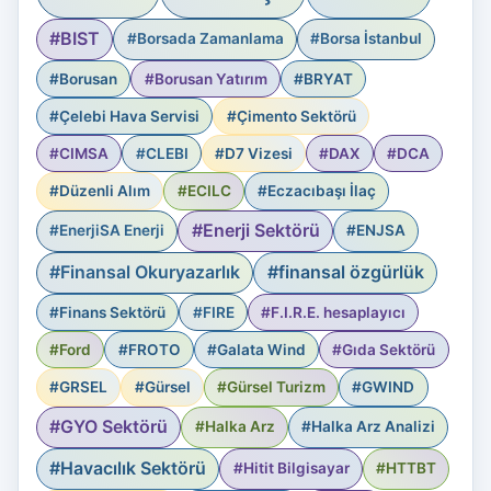
#BIST
#Borsada Zamanlama
#Borsa İstanbul
#Borusan
#Borusan Yatırım
#BRYAT
#Çelebi Hava Servisi
#Çimento Sektörü
#CIMSA
#CLEBI
#D7 Vizesi
#DAX
#DCA
#Düzenli Alım
#ECILC
#Eczacıbaşı İlaç
#Enerji Sektörü
#EnerjiSA Enerji
#ENJSA
#Finansal Okuryazarlık
#finansal özgürlük
#Finans Sektörü
#FIRE
#F.I.R.E. hesaplayıcı
#Ford
#FROTO
#Galata Wind
#Gıda Sektörü
#GRSEL
#Gürsel
#Gürsel Turizm
#GWIND
#GYO Sektörü
#Halka Arz
#Halka Arz Analizi
#Havacılık Sektörü
#Hitit Bilgisayar
#HTTBT