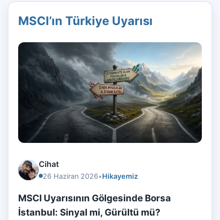
MSCI’ın Türkiye Uyarısı
Cihat
26 Haziran 2026
•
Hikayemiz
MSCI Uyarısının Gölgesinde Borsa
İstanbul: Sinyal mi, Gürültü mü?