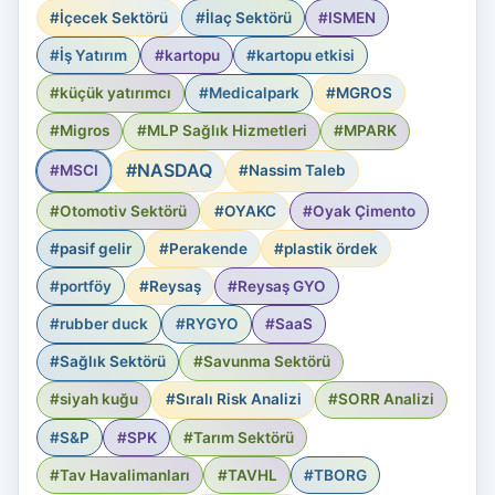
#İçecek Sektörü
#İlaç Sektörü
#ISMEN
#İş Yatırım
#kartopu
#kartopu etkisi
#küçük yatırımcı
#Medicalpark
#MGROS
#Migros
#MLP Sağlık Hizmetleri
#MPARK
#NASDAQ
#MSCI
#Nassim Taleb
#Otomotiv Sektörü
#OYAKC
#Oyak Çimento
#pasif gelir
#Perakende
#plastik ördek
#portföy
#Reysaş
#Reysaş GYO
#rubber duck
#RYGYO
#SaaS
#Sağlık Sektörü
#Savunma Sektörü
#siyah kuğu
#Sıralı Risk Analizi
#SORR Analizi
#S&P
#SPK
#Tarım Sektörü
#Tav Havalimanları
#TAVHL
#TBORG