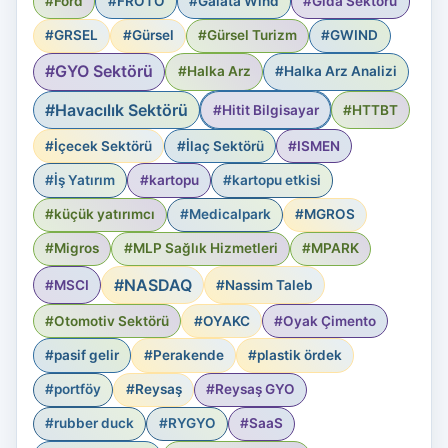
#Ford
#FROTO
#Galata Wind
#Gıda Sektörü
#GRSEL
#Gürsel
#Gürsel Turizm
#GWIND
#GYO Sektörü
#Halka Arz
#Halka Arz Analizi
#Havacılık Sektörü
#Hitit Bilgisayar
#HTTBT
#İçecek Sektörü
#İlaç Sektörü
#ISMEN
#İş Yatırım
#kartopu
#kartopu etkisi
#küçük yatırımcı
#Medicalpark
#MGROS
#Migros
#MLP Sağlık Hizmetleri
#MPARK
#NASDAQ
#MSCI
#Nassim Taleb
#Otomotiv Sektörü
#OYAKC
#Oyak Çimento
#pasif gelir
#Perakende
#plastik ördek
#portföy
#Reysaş
#Reysaş GYO
#rubber duck
#RYGYO
#SaaS