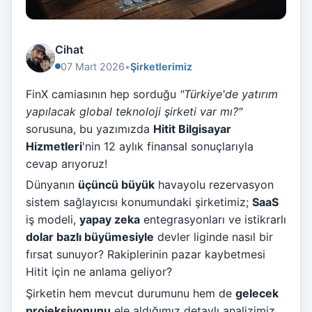
Cihat
07 Mart 2026
•
Şirketlerimiz
FinX camiasının hep sorduğu
"Türkiye'de yatırım
yapılacak global teknoloji şirketi var mı?"
sorusuna, bu yazımızda
Hitit Bilgisayar
Hizmetleri
'nin 12 aylık finansal sonuçlarıyla
cevap arıyoruz!
Dünyanın
üçüncü büyük
havayolu rezervasyon
sistem sağlayıcısı konumundaki şirketimiz;
SaaS
iş modeli,
yapay zeka
entegrasyonları ve istikrarlı
dolar bazlı büyümesiyle
devler liginde nasıl bir
fırsat sunuyor? Rakiplerinin pazar kaybetmesi
Hitit için ne anlama geliyor?
Şirketin hem mevcut durumunu hem de
gelecek
projeksiyonunu
ele aldığımız detaylı analizimiz