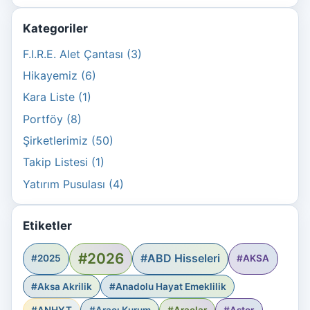
Kategoriler
F.I.R.E. Alet Çantası (3)
Hikayemiz (6)
Kara Liste (1)
Portföy (8)
Şirketlerimiz (50)
Takip Listesi (1)
Yatırım Pusulası (4)
Etiketler
#2026
#ABD Hisseleri
#2025
#AKSA
#Aksa Akrilik
#Anadolu Hayat Emeklilik
#ANHYT
#Aracı Kurum
#Araçlar
#Astor