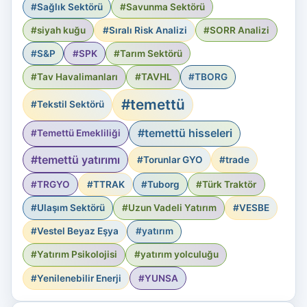
#Sağlık Sektörü
#Savunma Sektörü
#siyah kuğu
#Sıralı Risk Analizi
#SORR Analizi
#S&P
#SPK
#Tarım Sektörü
#Tav Havalimanları
#TAVHL
#TBORG
#temettü
#Tekstil Sektörü
#temettü hisseleri
#Temettü Emekliliği
#temettü yatırımı
#Torunlar GYO
#trade
#TRGYO
#TTRAK
#Tuborg
#Türk Traktör
#Ulaşım Sektörü
#Uzun Vadeli Yatırım
#VESBE
#Vestel Beyaz Eşya
#yatırım
#Yatırım Psikolojisi
#yatırım yolculuğu
#Yenilenebilir Enerji
#YUNSA