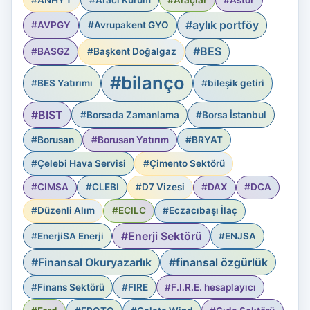
#aylık portföy
#AVPGY
#Avrupakent GYO
#BES
#BASGZ
#Başkent Doğalgaz
#bilanço
#BES Yatırımı
#bileşik getiri
#BIST
#Borsada Zamanlama
#Borsa İstanbul
#Borusan
#Borusan Yatırım
#BRYAT
#Çelebi Hava Servisi
#Çimento Sektörü
#CIMSA
#CLEBI
#D7 Vizesi
#DAX
#DCA
#Düzenli Alım
#ECILC
#Eczacıbaşı İlaç
#Enerji Sektörü
#EnerjiSA Enerji
#ENJSA
#Finansal Okuryazarlık
#finansal özgürlük
#Finans Sektörü
#FIRE
#F.I.R.E. hesaplayıcı