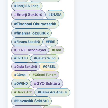
#EnerjiSA Enerji
#Enerji Sektörü
#ENJSA
#Finansal Okuryazarlık
#finansal özgürlük
#Finans Sektörü
#FIRE
#F.I.R.E. hesaplayıcı
#Ford
#FROTO
#Galata Wind
#Gıda Sektörü
#GRSEL
#Gürsel
#Gürsel Turizm
#GYO Sektörü
#GWIND
#Halka Arz
#Halka Arz Analizi
#Havacılık Sektörü