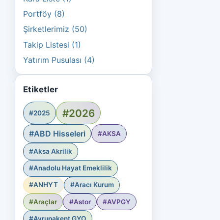
Portföy (8)
Şirketlerimiz (50)
Takip Listesi (1)
Yatırım Pusulası (4)
Etiketler
#2026
#2025
#ABD Hisseleri
#AKSA
#Aksa Akrilik
#Anadolu Hayat Emeklilik
#ANHYT
#Aracı Kurum
#Araçlar
#Astor
#AVPGY
#Avrupakent GYO