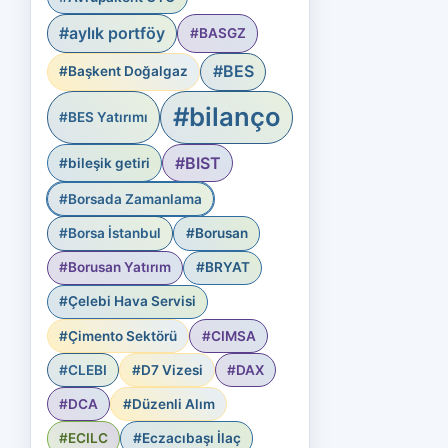
#aylık portföy
#BASGZ
#BES
#Başkent Doğalgaz
#bilanço
#BES Yatırımı
#BIST
#bileşik getiri
#Borsada Zamanlama
#Borsa İstanbul
#Borusan
#Borusan Yatırım
#BRYAT
#Çelebi Hava Servisi
#Çimento Sektörü
#CIMSA
#CLEBI
#D7 Vizesi
#DAX
#DCA
#Düzenli Alım
#ECILC
#Eczacıbaşı İlaç