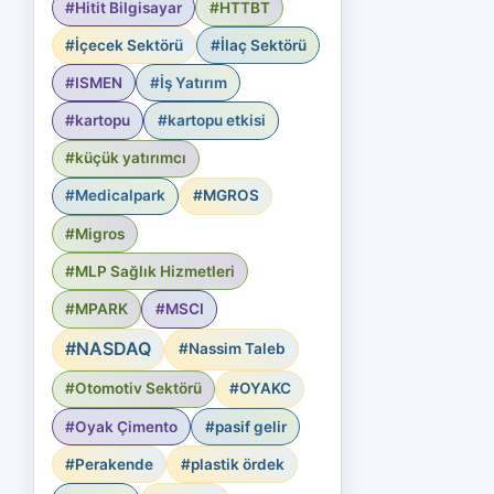
#Hitit Bilgisayar
#HTTBT
#İçecek Sektörü
#İlaç Sektörü
#ISMEN
#İş Yatırım
#kartopu
#kartopu etkisi
#küçük yatırımcı
#Medicalpark
#MGROS
#Migros
#MLP Sağlık Hizmetleri
#MPARK
#MSCI
#NASDAQ
#Nassim Taleb
#Otomotiv Sektörü
#OYAKC
#Oyak Çimento
#pasif gelir
#Perakende
#plastik ördek