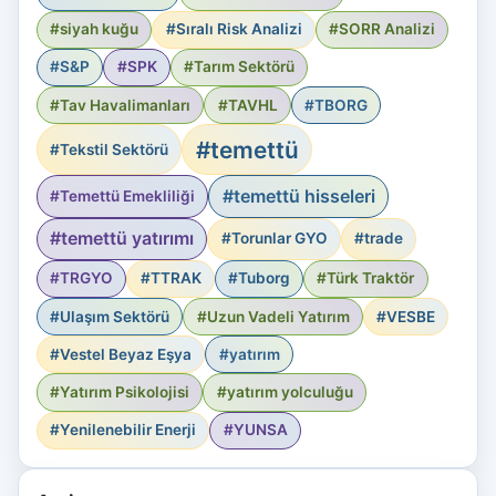
#siyah kuğu
#Sıralı Risk Analizi
#SORR Analizi
#S&P
#SPK
#Tarım Sektörü
#Tav Havalimanları
#TAVHL
#TBORG
#temettü
#Tekstil Sektörü
#temettü hisseleri
#Temettü Emekliliği
#temettü yatırımı
#Torunlar GYO
#trade
#TRGYO
#TTRAK
#Tuborg
#Türk Traktör
#Ulaşım Sektörü
#Uzun Vadeli Yatırım
#VESBE
#Vestel Beyaz Eşya
#yatırım
#Yatırım Psikolojisi
#yatırım yolculuğu
#Yenilenebilir Enerji
#YUNSA