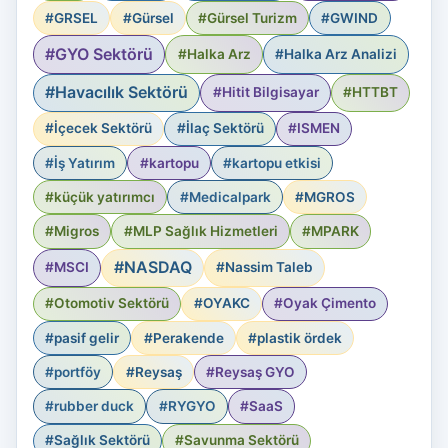
#GRSEL
#Gürsel
#Gürsel Turizm
#GWIND
#GYO Sektörü
#Halka Arz
#Halka Arz Analizi
#Havacılık Sektörü
#Hitit Bilgisayar
#HTTBT
#İçecek Sektörü
#İlaç Sektörü
#ISMEN
#İş Yatırım
#kartopu
#kartopu etkisi
#küçük yatırımcı
#Medicalpark
#MGROS
#Migros
#MLP Sağlık Hizmetleri
#MPARK
#NASDAQ
#MSCI
#Nassim Taleb
#Otomotiv Sektörü
#OYAKC
#Oyak Çimento
#pasif gelir
#Perakende
#plastik ördek
#portföy
#Reysaş
#Reysaş GYO
#rubber duck
#RYGYO
#SaaS
#Sağlık Sektörü
#Savunma Sektörü