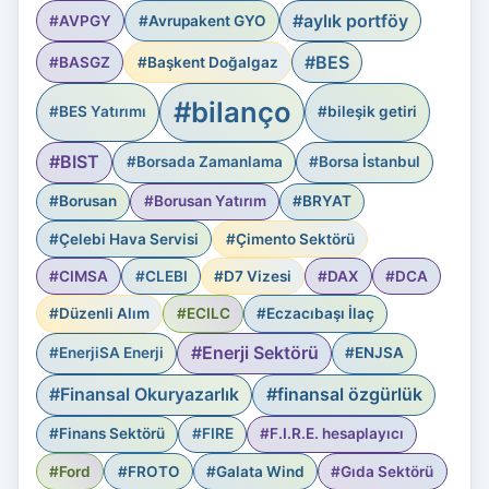
#aylık portföy
#AVPGY
#Avrupakent GYO
#BES
#BASGZ
#Başkent Doğalgaz
#bilanço
#BES Yatırımı
#bileşik getiri
#BIST
#Borsada Zamanlama
#Borsa İstanbul
#Borusan
#Borusan Yatırım
#BRYAT
#Çelebi Hava Servisi
#Çimento Sektörü
#CIMSA
#CLEBI
#D7 Vizesi
#DAX
#DCA
#Düzenli Alım
#ECILC
#Eczacıbaşı İlaç
#Enerji Sektörü
#EnerjiSA Enerji
#ENJSA
#Finansal Okuryazarlık
#finansal özgürlük
#Finans Sektörü
#FIRE
#F.I.R.E. hesaplayıcı
#Ford
#FROTO
#Galata Wind
#Gıda Sektörü