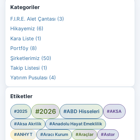
Kategoriler
F.I.R.E. Alet Çantası (3)
Hikayemiz (6)
Kara Liste (1)
Portföy (8)
Şirketlerimiz (50)
Takip Listesi (1)
Yatırım Pusulası (4)
Etiketler
#2026
#ABD Hisseleri
#2025
#AKSA
#Aksa Akrilik
#Anadolu Hayat Emeklilik
#ANHYT
#Aracı Kurum
#Araçlar
#Astor