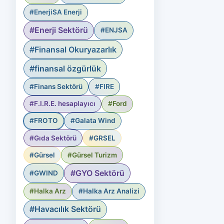
#EnerjiSA Enerji
#Enerji Sektörü
#ENJSA
#Finansal Okuryazarlık
#finansal özgürlük
#Finans Sektörü
#FIRE
#F.I.R.E. hesaplayıcı
#Ford
#FROTO
#Galata Wind
#Gıda Sektörü
#GRSEL
#Gürsel
#Gürsel Turizm
#GYO Sektörü
#GWIND
#Halka Arz
#Halka Arz Analizi
#Havacılık Sektörü