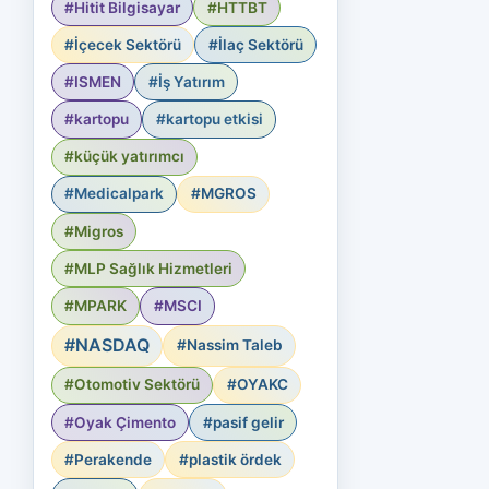
#Hitit Bilgisayar
#HTTBT
#İçecek Sektörü
#İlaç Sektörü
#ISMEN
#İş Yatırım
#kartopu
#kartopu etkisi
#küçük yatırımcı
#Medicalpark
#MGROS
#Migros
#MLP Sağlık Hizmetleri
#MPARK
#MSCI
#NASDAQ
#Nassim Taleb
#Otomotiv Sektörü
#OYAKC
#Oyak Çimento
#pasif gelir
#Perakende
#plastik ördek