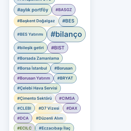
#aylık portföy
#BASGZ
#BES
#Başkent Doğalgaz
#bilanço
#BES Yatırımı
#BIST
#bileşik getiri
#Borsada Zamanlama
#Borsa İstanbul
#Borusan
#Borusan Yatırım
#BRYAT
#Çelebi Hava Servisi
#Çimento Sektörü
#CIMSA
#CLEBI
#D7 Vizesi
#DAX
#DCA
#Düzenli Alım
#ECILC
#Eczacıbaşı İlaç