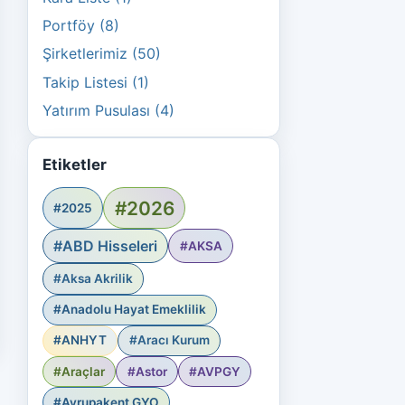
Portföy (8)
Şirketlerimiz (50)
Takip Listesi (1)
Yatırım Pusulası (4)
Etiketler
#2026
#2025
#ABD Hisseleri
#AKSA
#Aksa Akrilik
#Anadolu Hayat Emeklilik
#ANHYT
#Aracı Kurum
#Araçlar
#Astor
#AVPGY
#Avrupakent GYO