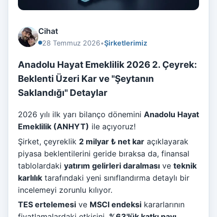
Cihat
28 Temmuz 2026
•
Şirketlerimiz
Anadolu Hayat Emeklilik 2026 2. Çeyrek:
Beklenti Üzeri Kar ve "Şeytanın
Saklandığı" Detaylar
2026 yılı ilk yarı bilanço dönemini
Anadolu Hayat
Emeklilik (ANHYT)
ile açıyoruz!
Şirket, çeyreklik
2 milyar ₺ net kar
açıklayarak
piyasa beklentilerini geride bıraksa da, finansal
tablolardaki
yatırım gelirleri daralması
ve
teknik
karlılık
tarafındaki yeni sınıflandırma detaylı bir
incelemeyi zorunlu kılıyor.
TES ertelemesi
ve
MSCI endeksi
kararlarının
fiyatlamalardaki etkisini,
%63'lük katkı payı