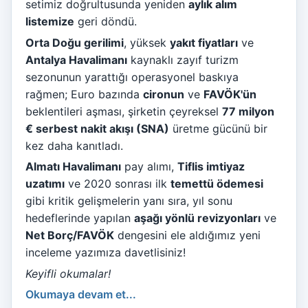
setimiz doğrultusunda yeniden
aylık alım
listemize
geri döndü.
Orta Doğu gerilimi
, yüksek
yakıt fiyatları
ve
Antalya Havalimanı
kaynaklı zayıf turizm
sezonunun yarattığı operasyonel baskıya
rağmen; Euro bazında
cironun
ve
FAVÖK'ün
beklentileri aşması, şirketin çeyreksel
77 milyon
€ serbest nakit akışı (SNA)
üretme gücünü bir
kez daha kanıtladı.
Almatı Havalimanı
pay alımı,
Tiflis imtiyaz
uzatımı
ve 2020 sonrası ilk
temettü ödemesi
gibi kritik gelişmelerin yanı sıra, yıl sonu
hedeflerinde yapılan
aşağı yönlü revizyonları
ve
Net Borç/FAVÖK
dengesini ele aldığımız yeni
inceleme yazımıza davetlisiniz!
Keyifli okumalar!
Okumaya devam et...