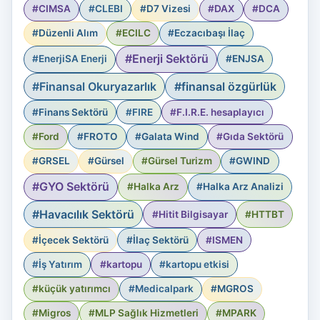
#CIMSA
#CLEBI
#D7 Vizesi
#DAX
#DCA
#Düzenli Alım
#ECILC
#Eczacıbaşı İlaç
#Enerji Sektörü
#EnerjiSA Enerji
#ENJSA
#Finansal Okuryazarlık
#finansal özgürlük
#Finans Sektörü
#FIRE
#F.I.R.E. hesaplayıcı
#Ford
#FROTO
#Galata Wind
#Gıda Sektörü
#GRSEL
#Gürsel
#Gürsel Turizm
#GWIND
#GYO Sektörü
#Halka Arz
#Halka Arz Analizi
#Havacılık Sektörü
#Hitit Bilgisayar
#HTTBT
#İçecek Sektörü
#İlaç Sektörü
#ISMEN
#İş Yatırım
#kartopu
#kartopu etkisi
#küçük yatırımcı
#Medicalpark
#MGROS
#Migros
#MLP Sağlık Hizmetleri
#MPARK