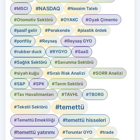
#NASDAQ
#MSCI
#Nassim Taleb
#Otomotiv Sektörü
#OYAKC
#Oyak Çimento
#pasif gelir
#Perakende
#plastik ördek
#portföy
#Reysaş
#Reysaş GYO
#rubber duck
#RYGYO
#SaaS
#Sağlık Sektörü
#Savunma Sektörü
#siyah kuğu
#Sıralı Risk Analizi
#SORR Analizi
#S&P
#SPK
#Tarım Sektörü
#Tav Havalimanları
#TAVHL
#TBORG
#temettü
#Tekstil Sektörü
#temettü hisseleri
#Temettü Emekliliği
#temettü yatırımı
#Torunlar GYO
#trade