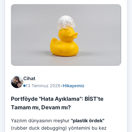
Cihat
13 Temmuz 2026
•
Hikayemiz
Portföyde "Hata Ayıklama": BİST'te
Tamam mı, Devam mı?
Yazılım dünyasının meşhur
"plastik ördek"
(rubber duck debugging) yöntemini bu kez