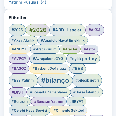
Yatırım Pusulası (4)
Etiketler
#2026
#ABD Hisseleri
#2025
#AKSA
#Aksa Akrilik
#Anadolu Hayat Emeklilik
#ANHYT
#Aracı Kurum
#Araçlar
#Astor
#aylık portföy
#AVPGY
#Avrupakent GYO
#BES
#BASGZ
#Başkent Doğalgaz
#bilanço
#BES Yatırımı
#bileşik getiri
#BIST
#Borsada Zamanlama
#Borsa İstanbul
#Borusan
#Borusan Yatırım
#BRYAT
#Çelebi Hava Servisi
#Çimento Sektörü