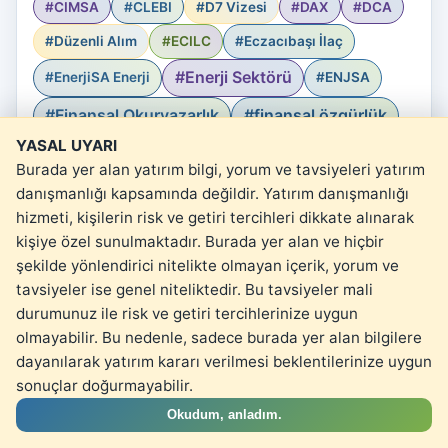
#CIMSA
#CLEBI
#D7 Vizesi
#DAX
#DCA
#Düzenli Alım
#ECILC
#Eczacıbaşı İlaç
#Enerji Sektörü
#EnerjiSA Enerji
#ENJSA
#Finansal Okuryazarlık
#finansal özgürlük
YASAL UYARI
#Finans Sektörü
#FIRE
#F.I.R.E. hesaplayıcı
Burada yer alan yatırım bilgi, yorum ve tavsiyeleri yatırım
#Ford
#FROTO
#Galata Wind
#Gıda Sektörü
danışmanlığı kapsamında değildir. Yatırım danışmanlığı
hizmeti, kişilerin risk ve getiri tercihleri dikkate alınarak
#GRSEL
#Gürsel
#Gürsel Turizm
#GWIND
kişiye özel sunulmaktadır. Burada yer alan ve hiçbir
#GYO Sektörü
#Halka Arz
#Halka Arz Analizi
şekilde yönlendirici nitelikte olmayan içerik, yorum ve
tavsiyeler ise genel niteliktedir. Bu tavsiyeler mali
#Havacılık Sektörü
Yasal Uyarı
#Hitit Bilgisayar
#HTTBT
durumunuz ile risk ve getiri tercihlerinize uygun
#İçecek Sektörü
#İlaç Sektörü
#ISMEN
olmayabilir. Bu nedenle, sadece burada yer alan bilgilere
dayanılarak yatırım kararı verilmesi beklentilerinize uygun
#İş Yatırım
#kartopu
#kartopu etkisi
sonuçlar doğurmayabilir.
#küçük yatırımcı
#Medicalpark
#MGROS
Okudum, anladım.
#Migros
#MLP Sağlık Hizmetleri
#MPARK