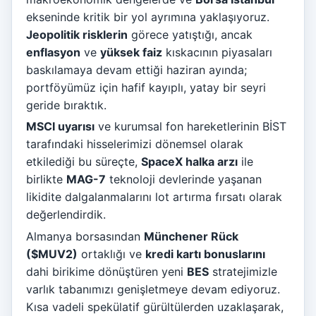
ekseninde kritik bir yol ayrımına yaklaşıyoruz.
Jeopolitik risklerin
görece yatıştığı, ancak
enflasyon
ve
yüksek faiz
kıskacının piyasaları
baskılamaya devam ettiği haziran ayında;
portföyümüz için hafif kayıplı, yatay bir seyri
geride bıraktık.
MSCI uyarısı
ve kurumsal fon hareketlerinin BİST
tarafındaki hisselerimizi dönemsel olarak
etkilediği bu süreçte,
SpaceX halka arzı
ile
birlikte
MAG-7
teknoloji devlerinde yaşanan
likidite dalgalanmalarını lot artırma fırsatı olarak
değerlendirdik.
Almanya borsasından
Münchener Rück
($MUV2)
ortaklığı ve
kredi kartı bonuslarını
dahi birikime dönüştüren yeni
BES
stratejimizle
varlık tabanımızı genişletmeye devam ediyoruz.
Kısa vadeli spekülatif gürültülerden uzaklaşarak,