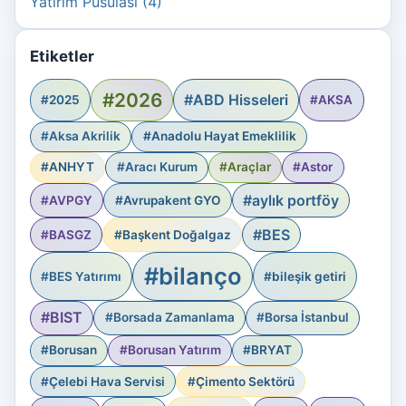
Yatırım Pusulası (4)
Etiketler
#2026
#ABD Hisseleri
#2025
#AKSA
#Aksa Akrilik
#Anadolu Hayat Emeklilik
#ANHYT
#Aracı Kurum
#Araçlar
#Astor
#aylık portföy
#AVPGY
#Avrupakent GYO
#BES
#BASGZ
#Başkent Doğalgaz
#bilanço
#BES Yatırımı
#bileşik getiri
#BIST
#Borsada Zamanlama
#Borsa İstanbul
#Borusan
#Borusan Yatırım
#BRYAT
#Çelebi Hava Servisi
#Çimento Sektörü