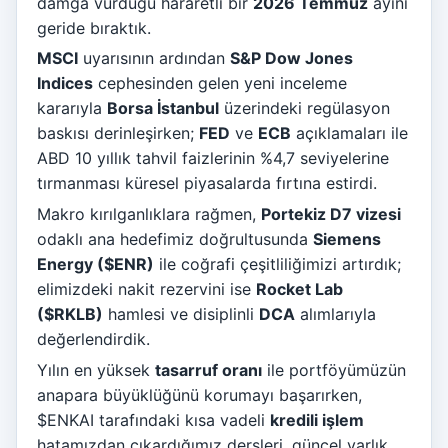
damga vurduğu hararetli bir
2026 Temmuz
ayını
geride bıraktık.
MSCI
uyarısının ardından
S&P Dow Jones
Indices
cephesinden gelen yeni inceleme
kararıyla
Borsa İstanbul
üzerindeki regülasyon
baskısı derinleşirken;
FED
ve
ECB
açıklamaları ile
ABD 10 yıllık tahvil faizlerinin %4,7 seviyelerine
tırmanması küresel piyasalarda fırtına estirdi.
Makro kırılganlıklara rağmen,
Portekiz D7 vizesi
odaklı ana hedefimiz doğrultusunda
Siemens
Energy ($ENR)
ile coğrafi çeşitliliğimizi artırdık;
elimizdeki nakit rezervini ise
Rocket Lab
($RKLB)
hamlesi ve disiplinli
DCA
alımlarıyla
değerlendirdik.
Yılın en yüksek
tasarruf oranı
ile portföyümüzün
anapara büyüklüğünü korumayı başarırken,
$ENKAI tarafındaki kısa vadeli
kredili işlem
hatamızdan çıkardığımız dersleri, güncel varlık