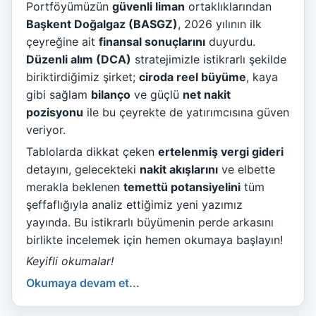
Portföyümüzün
güvenli liman
ortaklıklarından
Başkent Doğalgaz (BASGZ)
, 2026 yılının ilk
çeyreğine ait
finansal sonuçlarını
duyurdu.
Düzenli alım (DCA)
stratejimizle istikrarlı şekilde
biriktirdiğimiz şirket;
ciroda reel büyüme
, kaya
gibi sağlam
bilanço
ve güçlü
net nakit
pozisyonu
ile bu çeyrekte de yatırımcısına güven
veriyor.
Tablolarda dikkat çeken
ertelenmiş vergi gideri
detayını, gelecekteki
nakit akışlarını
ve elbette
merakla beklenen
temettü potansiyelini
tüm
şeffaflığıyla analiz ettiğimiz yeni yazımız
yayında. Bu istikrarlı büyümenin perde arkasını
birlikte incelemek için hemen okumaya başlayın!
Keyifli okumalar!
Okumaya devam et...