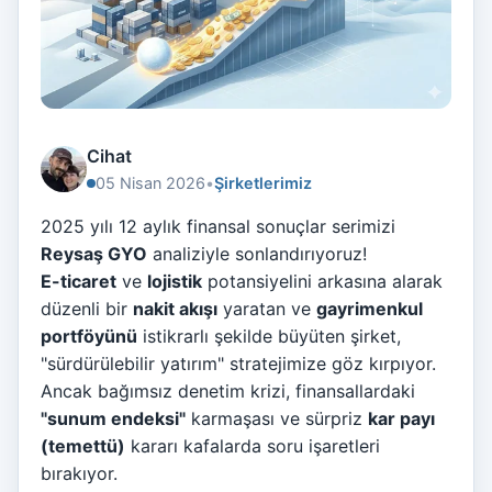
Cihat
05 Nisan 2026
•
Şirketlerimiz
2025 yılı 12 aylık finansal sonuçlar serimizi
Reysaş GYO
analiziyle sonlandırıyoruz!
E-ticaret
ve
lojistik
potansiyelini arkasına alarak
düzenli bir
nakit akışı
yaratan ve
gayrimenkul
portföyünü
istikrarlı şekilde büyüten şirket,
"sürdürülebilir yatırım" stratejimize göz kırpıyor.
Ancak bağımsız denetim krizi, finansallardaki
"sunum endeksi"
karmaşası ve sürpriz
kar payı
(temettü)
kararı kafalarda soru işaretleri
bırakıyor.