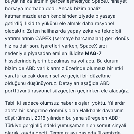
büyük halka arzının gerçekleşmesiydi: SpaceX nihayet
borsaya merhaba dedi. Ancak bizim analiz
katmanımızda arzın kendisinden ziyade piyasaya
getirdiği likidite yükünü ele almak daha rasyonel
olacaktır. Zaten halihazırda yapay zeka ve teknoloji
yatırımlarının CAPEX (sermaye harcamaları) geri dönüş
hızına dair soru işaretleri varken, SpaceX arzı
nedeniyle piyasadan emilen likidite
MAG-7
hisselerinde işlerin bozulmasına yol açtı. Bu durum
bizim de ABD varlıklarımız üzerinde olumsuz bir etki
yarattı; ancak dönemsel ve geçici bir düzeltme
olduğunu düşünüyoruz. Detayları aşağıda ABD
portföyünü rasyonel süzgeçten geçirirken ele alacağız.
Tabii ki sadece olumsuz haber akışları yoktu. Yıllardır
adeta bir kangrene dönmüş olan Halkbank davasının
düşürülmesi, 2018 yılından bu yana süregelen ABD-
Türkiye gerginliğindeki yumuşamanın en somut sinyali
olarak kayda geçti. Temmuz ayı başında ülkemizde