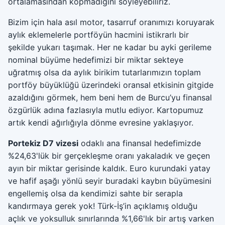
ortalamasından kopmadığını söyleyebiliriz.
Bizim için hala asıl motor, tasarruf oranımızı koruyarak
aylık eklemelerle portföyün hacmini istikrarlı bir
şekilde yukarı taşımak. Her ne kadar bu ayki gerileme
nominal büyüme hedefimizi bir miktar sekteye
uğratmış olsa da aylık birikim tutarlarımızın toplam
portföy büyüklüğü üzerindeki oransal etkisinin gitgide
azaldığını görmek, hem beni hem de Burcu’yu finansal
özgürlük adına fazlasıyla mutlu ediyor. Kartopumuz
artık kendi ağırlığıyla dönme evresine yaklaşıyor.
Portekiz D7 vizesi
odaklı ana finansal hedefimizde
%24,63'lük bir gerçekleşme oranı yakaladık ve geçen
ayın bir miktar gerisinde kaldık. Euro kurundaki yatay
ve hafif aşağı yönlü seyir buradaki kaybın büyümesini
engellemiş olsa da kendimizi sahte bir serapla
kandırmaya gerek yok! Türk-İş’in açıklamış olduğu
açlık ve yoksulluk sınırlarında %1,66'lık bir artış varken