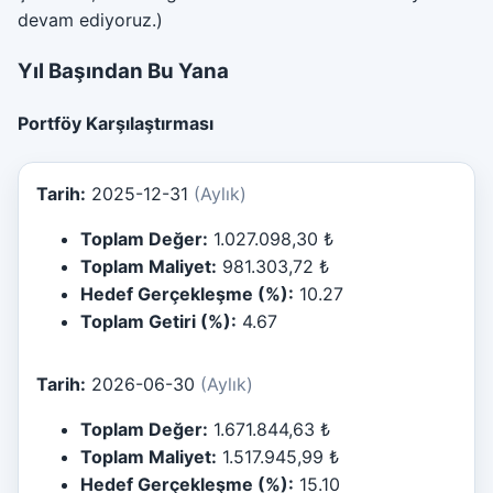
devam ediyoruz.)
Yıl Başından Bu Yana
Portföy Karşılaştırması
Tarih:
2025-12-31
(Aylık)
Toplam Değer:
1.027.098,30 ₺
Toplam Maliyet:
981.303,72 ₺
Hedef Gerçekleşme (%):
10.27
Toplam Getiri (%):
4.67
Tarih:
2026-06-30
(Aylık)
Toplam Değer:
1.671.844,63 ₺
Toplam Maliyet:
1.517.945,99 ₺
Hedef Gerçekleşme (%):
15.10