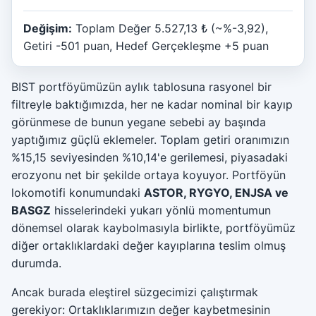
Değişim:
Toplam Değer 5.527,13 ₺ (~%-3,92),
Getiri -501 puan, Hedef Gerçekleşme +5 puan
BIST portföyümüzün aylık tablosuna rasyonel bir
filtreyle baktığımızda, her ne kadar nominal bir kayıp
görünmese de bunun yegane sebebi ay başında
yaptığımız güçlü eklemeler. Toplam getiri oranımızın
%15,15 seviyesinden %10,14'e gerilemesi, piyasadaki
erozyonu net bir şekilde ortaya koyuyor. Portföyün
lokomotifi konumundaki
ASTOR, RYGYO, ENJSA ve
BASGZ
hisselerindeki yukarı yönlü momentumun
dönemsel olarak kaybolmasıyla birlikte, portföyümüz
diğer ortaklıklardaki değer kayıplarına teslim olmuş
durumda.
Ancak burada eleştirel süzgecimizi çalıştırmak
gerekiyor: Ortaklıklarımızın değer kaybetmesinin