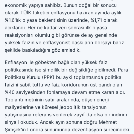
ekonomik yapıya sahibiz. Bunun doğal bir sonucu
olarak TÜİK tüketici enflasyonu haziran ayında aylık
%1,6'lık piyasa beklentisinin üzerinde, %1,71 olarak
açıklandı. Her ne kadar veri sonrası ilk piyasa
reaksiyonları olumlu gibi görünse de ay genelinde
yüksek faizin ve enflasyonist baskıların borsayı bariz
şekilde baskıladığını gözlemledik.
Enflasyon ile göbekten bağlı olan yüksek faiz
politikasında ise şimdilik bir değişikliğe gidilmedi. Para
Politikası Kurulu (PPK) bu ayki toplantısında politika
faizini sabit tuttu ve faiz koridorunun üst bandı olan
%40 seviyesinden fonlamaya devam etme kararı aldı.
Toplantı metninin satır aralarında, düşen enerji
maliyetlerine ve küresel jeopolitik tansiyonun
yatışmasına referans verilerek zayıf da olsa bir indirim
sinyali okuduk. Ancak ayın sonuna doğru Mehmet
Şimşek’in Londra sunumunda dezenflasyon sürecindeki