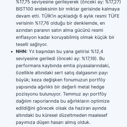
%17,75 seviyesine gerileyerek (önceki ay: %17,27)
BIST100 endeksinin bir miktar gerisinde kalmaya
devam etti. TÜİK’in açıkladığı 6 aylık resmi TÜFE
verisinin %17,76 olduğu bir denklemde, en
azından paranın satın alma gücünü resmi
enflasyon kadar koruyabilmiş olmak küçük bir
teselli sağlıyor.
NHN:
Yıl başından bu yana getirisi %12,4
seviyesine geriledi (önceki ay: %17,19). Bu
performans kaybında emtia piyasalarındaki,
özellikle altındaki sert satış dalgasının payı
büyük; keza değişken fonumuzun portföy
yapısında ağırlıklı bir değerli metal hedge
pozisyonu bulunuyor. Temmuz ayı portföy
dağılım raporlarında bu ağırlıkların optimize
edildiğini görecek olsak da haziran ayında
altındaki bu küresel düzeltmeden maalesef
payımıza düşen hasarı almış olduk.