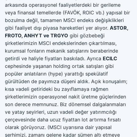
arkasında operasyonel faaliyetlerdeki bir gerileme
veya finansal temellerde (FAVÖK, ROIC vb.) yapısal bir
bozulma değil, tamamen MSCI endeks değişiklikleri
gibi faaliyet dışı piyasa hareketleri yer alıyor.
ASTOR,
FROTO, ANHYT ve TRGYO
gibi gözbebeği
şirketlerimizin MSCI endekslerinden çıkartılması,
kurumsal fonların mekanik satışlarını beraberinde
getirdi ve haliyle fiyatları baskıladı. Ayrıca
ECILC
cephesinde yaşanan holding ortak satışları gibi
popüler anlatıların (hype) yarattığı spekülatif
gürültüden de payımıza düşeni aldık. Açık konuşalım;
kısa vadeli getirideki bu zayıflamaya rağmen
şirketlerimizin operasyonel nakit üretme güçlerinden
son derece memnunuz. Biz dönemsel dalgalanmaları
ve yatay seyirleri, uzun vadeli değer yatırımcılığı
çerçevesinde daha ucuz fiyattan lot artırma fırsatı
olarak görüyoruz. (MSCI uyarısına dair yapısal
şerhimizi, zamanı gelene kadar sümen altı etmeye