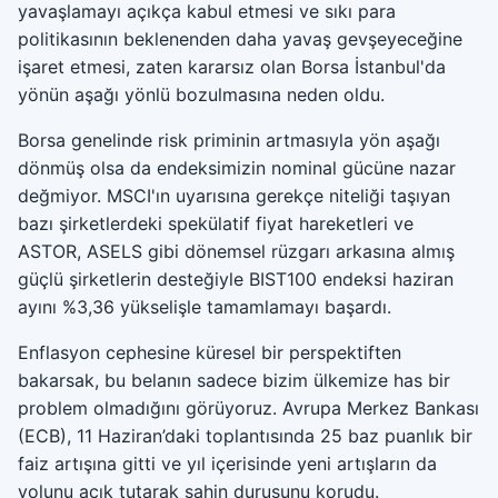
yavaşlamayı açıkça kabul etmesi ve sıkı para
politikasının beklenenden daha yavaş gevşeyeceğine
işaret etmesi, zaten kararsız olan Borsa İstanbul'da
yönün aşağı yönlü bozulmasına neden oldu.
Borsa genelinde risk priminin artmasıyla yön aşağı
dönmüş olsa da endeksimizin nominal gücüne nazar
değmiyor. MSCI'ın uyarısına gerekçe niteliği taşıyan
bazı şirketlerdeki spekülatif fiyat hareketleri ve
ASTOR, ASELS gibi dönemsel rüzgarı arkasına almış
güçlü şirketlerin desteğiyle BIST100 endeksi haziran
ayını %3,36 yükselişle tamamlamayı başardı.
Enflasyon cephesine küresel bir perspektiften
bakarsak, bu belanın sadece bizim ülkemize has bir
problem olmadığını görüyoruz. Avrupa Merkez Bankası
(ECB), 11 Haziran’daki toplantısında 25 baz puanlık bir
faiz artışına gitti ve yıl içerisinde yeni artışların da
yolunu açık tutarak şahin duruşunu korudu.