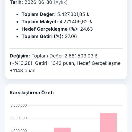
Tarih:
2026-06-30
(Aylık)
Toplam Değer:
5.427.301,85 ₺
Toplam Maliyet:
4.271.409,62 ₺
Hedef Gerçekleşme (%):
24.63
Toplam Getiri (%):
27.06
Değişim:
Toplam Değer 2.681.503,03 ₺
(~%13,28), Getiri -1342 puan, Hedef Gerçekleşme
+1143 puan
Karşılaştırma Özeti