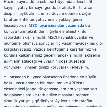
Haziran ayına dönersek; portföyümüz adına hafif
kayıplı, yatay bir seyri geride bıraktık. Bir taraftan
disiplinli aylık alımlarımıza devam ederken, diğer
taraftan kritik bir yol ayrımına yaklaştığımızı
hissediyoruz.
MSCI uyarısına dair yazımızda
bu
konuyu tüm teknik derinliğiyle ele almıştık. Bu
rapordaki akışı, şimdilik MSCI kaynaklı uyarılar ve
muhtemel olumsuz sonuçlar hiç yaşanmayacakmış gibi
kurgulayacağız. Yazıda belirttiğimiz kararlarımız ve
koruma kalkanlarımız geçerli; ancak şimdilik aklıselim
adımların atılacağı ve uyarının boşa düşeceği
yönündeki iyimserliğimizi koruyarak ilerleyelim.
Yıl başından bu yana piyasaların üzerinde en büyük
baskı unsurlarından biri olan İran ve ABD/İsrail
eksenindeki jeopolitik çatışma, ara ara yaşanan sert
dalgalanmalara ve terk edilen masalara rağmen
şimdilik yatışmış görünüyor. Ay içerisinde taraflar
arasında bir ateşkes ve müzakere anlaşması imzalandı.