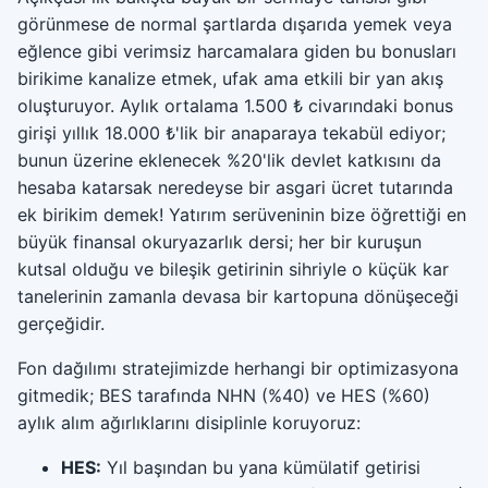
görünmese de normal şartlarda dışarıda yemek veya
eğlence gibi verimsiz harcamalara giden bu bonusları
birikime kanalize etmek, ufak ama etkili bir yan akış
oluşturuyor. Aylık ortalama 1.500 ₺ civarındaki bonus
girişi yıllık 18.000 ₺'lik bir anaparaya tekabül ediyor;
bunun üzerine eklenecek %20'lik devlet katkısını da
hesaba katarsak neredeyse bir asgari ücret tutarında
ek birikim demek! Yatırım serüveninin bize öğrettiği en
büyük finansal okuryazarlık dersi; her bir kuruşun
kutsal olduğu ve bileşik getirinin sihriyle o küçük kar
tanelerinin zamanla devasa bir kartopuna dönüşeceği
gerçeğidir.
Fon dağılımı stratejimizde herhangi bir optimizasyona
gitmedik; BES tarafında NHN (%40) ve HES (%60)
aylık alım ağırlıklarını disiplinle koruyoruz:
HES:
Yıl başından bu yana kümülatif getirisi