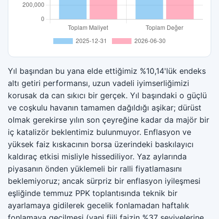
Yıl başından bu yana elde ettiğimiz %10,14'lük endeks
altı getiri performansı, uzun vadeli iyimserliğimizi
korusak da can sıkıcı bir gerçek. Yıl başındaki o güçlü
ve coşkulu havanın tamamen dağıldığı aşikar; dürüst
olmak gerekirse yılın son çeyreğine kadar da majör bir
iç katalizör beklentimiz bulunmuyor. Enflasyon ve
yüksek faiz kıskacının borsa üzerindeki baskılayıcı
kaldıraç etkisi misliyle hissediliyor. Yaz aylarında
piyasanın önden yüklemeli bir ralli fiyatlamasını
beklemiyoruz; ancak sürpriz bir enflasyon iyileşmesi
eşliğinde temmuz PPK toplantısında teknik bir
ayarlamaya gidilerek gecelik fonlamadan haftalık
fonlamaya geçilmesi (yani fiili faizin %37 seviyelerine