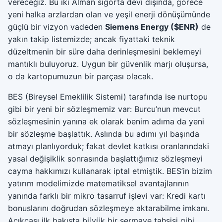
vereceğiz. Bu iki Alman sigorta devi dışında, görece
yeni halka arzlardan olan ve yeşil enerji dönüşümünde
güçlü bir vizyon vadeden
Siemens Energy ($ENR)
de
yakın takip listemizde; ancak fiyattaki teknik
düzeltmenin bir süre daha derinleşmesini beklemeyi
mantıklı buluyoruz. Uygun bir güvenlik marjı oluşursa,
o da kartopumuzun bir parçası olacak.
BES (Bireysel Emeklilik Sistemi) tarafında ise nurtopu
gibi bir yeni bir sözleşmemiz var: Burcu’nun mevcut
sözleşmesinin yanına ek olarak benim adıma da yeni
bir sözleşme başlattık. Aslında bu adımı yıl başında
atmayı planlıyorduk; fakat devlet katkısı oranlarındaki
yasal değişiklik sonrasında başlattığımız sözleşmeyi
cayma hakkımızı kullanarak iptal etmiştik. BES’in bizim
yatırım modelimizde matematiksel avantajlarının
yanında farklı bir mikro tasarruf işlevi var: Kredi kartı
bonuslarını doğrudan sözleşmeye aktarabilme imkanı.
Açıkçası ilk bakışta büyük bir sermaye tahsisi gibi