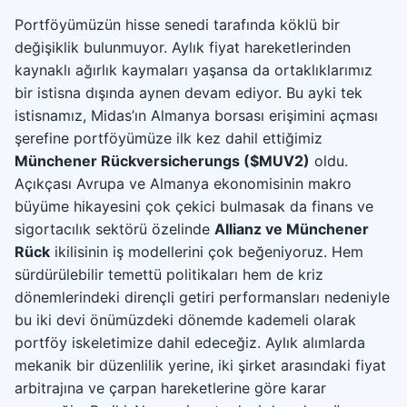
Portföyümüzün hisse senedi tarafında köklü bir
değişiklik bulunmuyor. Aylık fiyat hareketlerinden
kaynaklı ağırlık kaymaları yaşansa da ortaklıklarımız
bir istisna dışında aynen devam ediyor. Bu ayki tek
istisnamız, Midas’ın Almanya borsası erişimini açması
şerefine portföyümüze ilk kez dahil ettiğimiz
Münchener Rückversicherungs ($MUV2)
oldu.
Açıkçası Avrupa ve Almanya ekonomisinin makro
büyüme hikayesini çok çekici bulmasak da finans ve
sigortacılık sektörü özelinde
Allianz ve Münchener
Rück
ikilisinin iş modellerini çok beğeniyoruz. Hem
sürdürülebilir temettü politikaları hem de kriz
dönemlerindeki dirençli getiri performansları nedeniyle
bu iki devi önümüzdeki dönemde kademeli olarak
portföy iskeletimize dahil edeceğiz. Aylık alımlarda
mekanik bir düzenlilik yerine, iki şirket arasındaki fiyat
arbitrajına ve çarpan hareketlerine göre karar