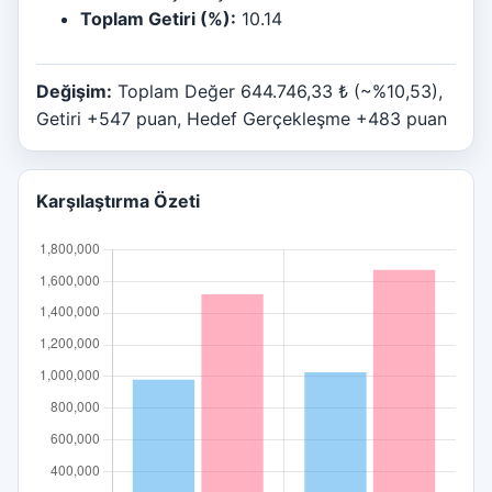
Toplam Getiri (%):
10.14
Değişim:
Toplam Değer 644.746,33 ₺ (~%10,53),
Getiri +547 puan, Hedef Gerçekleşme +483 puan
Karşılaştırma Özeti