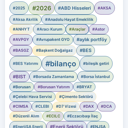
#2026
#ABD Hisseleri
#2025
#AKSA
#Aksa Akrilik
#Anadolu Hayat Emeklilik
#ANHYT
#Aracı Kurum
#Araçlar
#Astor
#aylık portföy
#AVPGY
#Avrupakent GYO
#BES
#BASGZ
#Başkent Doğalgaz
#bilanço
#BES Yatırımı
#bileşik getiri
#BIST
#Borsada Zamanlama
#Borsa İstanbul
#Borusan
#Borusan Yatırım
#BRYAT
#Çelebi Hava Servisi
#Çimento Sektörü
#CIMSA
#CLEBI
#D7 Vizesi
#DAX
#DCA
#Düzenli Alım
#ECILC
#Eczacıbaşı İlaç
#Enerji Sektörü
#EnerjiSA Enerji
#ENJSA