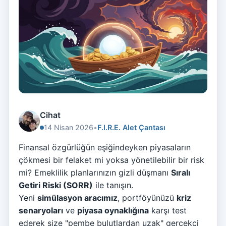
Cihat
14 Nisan 2026
•
F.I.R.E. Alet Çantası
Finansal özgürlüğün eşiğindeyken piyasaların
çökmesi bir felaket mi yoksa yönetilebilir bir risk
mi? Emeklilik planlarınızın gizli düşmanı
Sıralı
Getiri Riski (SORR)
ile tanışın.
Yeni
simülasyon aracımız
, portföyünüzü
kriz
senaryoları
ve
piyasa oynaklığına
karşı test
ederek size "pembe bulutlardan uzak" gerçekçi