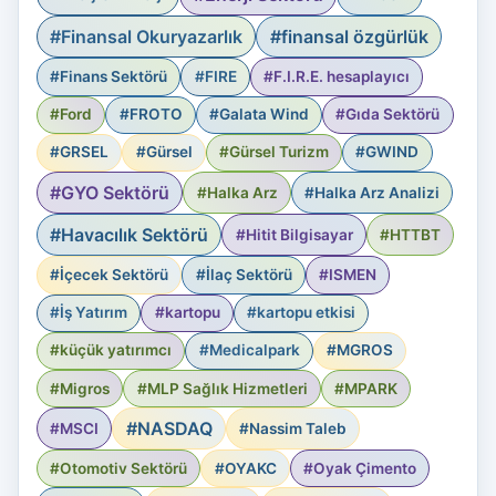
#Finansal Okuryazarlık
#finansal özgürlük
#Finans Sektörü
#FIRE
#F.I.R.E. hesaplayıcı
#Ford
#FROTO
#Galata Wind
#Gıda Sektörü
#GRSEL
#Gürsel
#Gürsel Turizm
#GWIND
#GYO Sektörü
#Halka Arz
#Halka Arz Analizi
#Havacılık Sektörü
#Hitit Bilgisayar
#HTTBT
#İçecek Sektörü
#İlaç Sektörü
#ISMEN
#İş Yatırım
#kartopu
#kartopu etkisi
#küçük yatırımcı
#Medicalpark
#MGROS
#Migros
#MLP Sağlık Hizmetleri
#MPARK
#NASDAQ
#MSCI
#Nassim Taleb
#Otomotiv Sektörü
#OYAKC
#Oyak Çimento