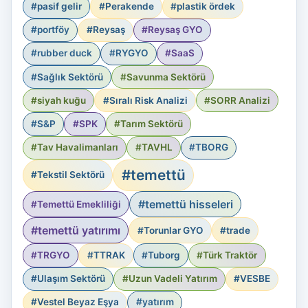
#pasif gelir
#Perakende
#plastik ördek
#portföy
#Reysaş
#Reysaş GYO
#rubber duck
#RYGYO
#SaaS
#Sağlık Sektörü
#Savunma Sektörü
#siyah kuğu
#Sıralı Risk Analizi
#SORR Analizi
#S&P
#SPK
#Tarım Sektörü
#Tav Havalimanları
#TAVHL
#TBORG
#temettü
#Tekstil Sektörü
#temettü hisseleri
#Temettü Emekliliği
#temettü yatırımı
#Torunlar GYO
#trade
#TRGYO
#TTRAK
#Tuborg
#Türk Traktör
#Ulaşım Sektörü
#Uzun Vadeli Yatırım
#VESBE
#Vestel Beyaz Eşya
#yatırım