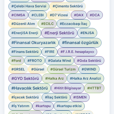
#Çelebi Hava Servisi
#Çimento Sektörü
#CIMSA
#CLEBI
#D7 Vizesi
#DAX
#DCA
#Düzenli Alım
#ECILC
#Eczacıbaşı İlaç
#Enerji Sektörü
#EnerjiSA Enerji
#ENJSA
#Finansal Okuryazarlık
#finansal özgürlük
#Finans Sektörü
#FIRE
#F.I.R.E. hesaplayıcı
#Ford
#FROTO
#Galata Wind
#Gıda Sektörü
#GRSEL
#Gürsel
#Gürsel Turizm
#GWIND
#GYO Sektörü
#Halka Arz
#Halka Arz Analizi
#Havacılık Sektörü
#Hitit Bilgisayar
#HTTBT
#İçecek Sektörü
#İlaç Sektörü
#ISMEN
#İş Yatırım
#kartopu
#kartopu etkisi