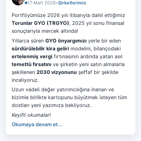
17 Mart 2026
•
Şirketlerimiz
Portföyümüze 2026 yılı itibarıyla dahil ettiğimiz
Torunlar GYO (TRGYO)
, 2025 yıl sonu finansal
sonuçlarıyla mercek altında!
Yıllarca süren
GYO önyargımızı
yerle bir eden
sürdürülebilir kira geliri
modelini, bilançodaki
ertelenmiş vergi
fırtınasının ardında yatan asıl
temettü fırsatını
ve şirketin yeni satın almalarla
şekillenen
2030 vizyonunu
şeffaf bir şekilde
inceliyoruz.
Uzun vadeli değer yatırımcılığına inanan ve
bizimle birlikte kartopunu büyütmek isteyen tüm
dostları yeni yazımıza bekliyoruz.
Keyifli okumalar!
Okumaya devam et...