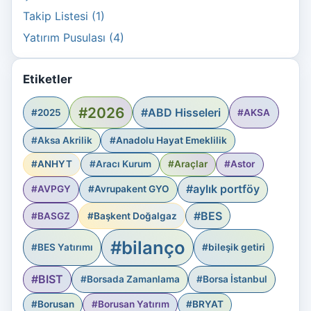
Takip Listesi (1)
Yatırım Pusulası (4)
Etiketler
#2026
#ABD Hisseleri
#2025
#AKSA
#Aksa Akrilik
#Anadolu Hayat Emeklilik
#ANHYT
#Aracı Kurum
#Araçlar
#Astor
#aylık portföy
#AVPGY
#Avrupakent GYO
#BES
#BASGZ
#Başkent Doğalgaz
#bilanço
#BES Yatırımı
#bileşik getiri
#BIST
#Borsada Zamanlama
#Borsa İstanbul
#Borusan
#Borusan Yatırım
#BRYAT