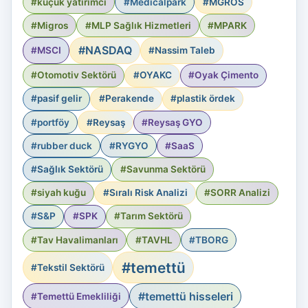
#küçük yatırımcı
#Medicalpark
#MGROS
#Migros
#MLP Sağlık Hizmetleri
#MPARK
#NASDAQ
#MSCI
#Nassim Taleb
#Otomotiv Sektörü
#OYAKC
#Oyak Çimento
#pasif gelir
#Perakende
#plastik ördek
#portföy
#Reysaş
#Reysaş GYO
#rubber duck
#RYGYO
#SaaS
#Sağlık Sektörü
#Savunma Sektörü
#siyah kuğu
#Sıralı Risk Analizi
#SORR Analizi
#S&P
#SPK
#Tarım Sektörü
#Tav Havalimanları
#TAVHL
#TBORG
#temettü
#Tekstil Sektörü
#temettü hisseleri
#Temettü Emekliliği