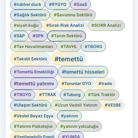
#rubber duck
#RYGYO
#SaaS
#Sağlık Sektörü
#Savunma Sektörü
#siyah kuğu
#Sıralı Risk Analizi
#SORR Analizi
#S&P
#SPK
#Tarım Sektörü
#Tav Havalimanları
#TAVHL
#TBORG
#temettü
#Tekstil Sektörü
#temettü hisseleri
#Temettü Emekliliği
#temettü yatırımı
#Torunlar GYO
#trade
#TRGYO
#TTRAK
#Tuborg
#Türk Traktör
#Ulaşım Sektörü
#Uzun Vadeli Yatırım
#VESBE
#Vestel Beyaz Eşya
#yatırım
#Yatırım Psikolojisi
#yatırım yolculuğu
#Yenilenebilir Enerji
#YUNSA