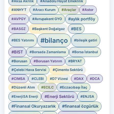
#Aksa Akrilik
#Anadolu Hayat Emeklilik
#ANHYT
#Aracı Kurum
#Araçlar
#Astor
#aylık portföy
#AVPGY
#Avrupakent GYO
#BES
#BASGZ
#Başkent Doğalgaz
#bilanço
#BES Yatırımı
#bileşik getiri
#BIST
#Borsada Zamanlama
#Borsa İstanbul
#Borusan
#Borusan Yatırım
#BRYAT
#Çelebi Hava Servisi
#Çimento Sektörü
#CIMSA
#CLEBI
#D7 Vizesi
#DAX
#DCA
#Düzenli Alım
#ECILC
#Eczacıbaşı İlaç
#Enerji Sektörü
#EnerjiSA Enerji
#ENJSA
#Finansal Okuryazarlık
#finansal özgürlük