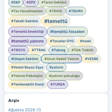
#S&P
#SPK
#Tarım Sektörü
#Tav Havalimanları
#TAVHL
#TBORG
#temettü
#Tekstil Sektörü
#temettü hisseleri
#Temettü Emekliliği
#temettü yatırımı
#Torunlar GYO
#trade
#TRGYO
#TTRAK
#Tuborg
#Türk Traktör
#Ulaşım Sektörü
#Uzun Vadeli Yatırım
#VESBE
#Vestel Beyaz Eşya
#yatırım
#Yatırım Psikolojisi
#yatırım yolculuğu
#Yenilenebilir Enerji
#YUNSA
Arşiv
Ağustos 2026 (1)