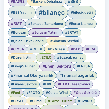
#BES
#BASGZ
#Başkent Doğalgaz
#bilanço
#BES Yatırımı
#bileşik getiri
#BIST
#Borsada Zamanlama
#Borsa İstanbul
#Borusan
#Borusan Yatırım
#BRYAT
#Çelebi Hava Servisi
#Çimento Sektörü
#CIMSA
#CLEBI
#D7 Vizesi
#DAX
#DCA
#Düzenli Alım
#ECILC
#Eczacıbaşı İlaç
#Enerji Sektörü
#EnerjiSA Enerji
#ENJSA
#Finansal Okuryazarlık
#finansal özgürlük
#Finans Sektörü
#FIRE
#F.I.R.E. hesaplayıcı
#Ford
#FROTO
#Galata Wind
#Gıda Sektörü
#GRSEL
#Gürsel
#Gürsel Turizm
#GWIND