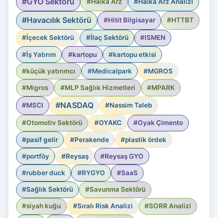
#GYO Sektörü
#Halka Arz
#Halka Arz Analizi
#Havacılık Sektörü
#Hitit Bilgisayar
#HTTBT
#İçecek Sektörü
#İlaç Sektörü
#ISMEN
#İş Yatırım
#kartopu
#kartopu etkisi
#küçük yatırımcı
#Medicalpark
#MGROS
#Migros
#MLP Sağlık Hizmetleri
#MPARK
#NASDAQ
#MSCI
#Nassim Taleb
#Otomotiv Sektörü
#OYAKC
#Oyak Çimento
#pasif gelir
#Perakende
#plastik ördek
#portföy
#Reysaş
#Reysaş GYO
#rubber duck
#RYGYO
#SaaS
#Sağlık Sektörü
#Savunma Sektörü
#siyah kuğu
#Sıralı Risk Analizi
#SORR Analizi