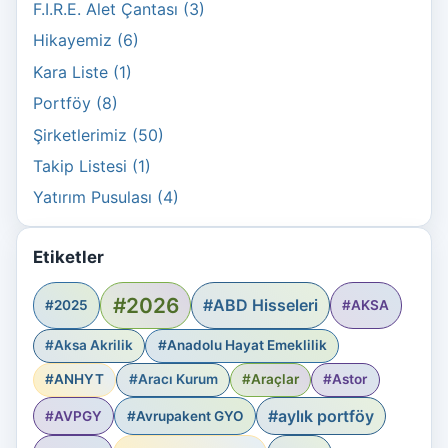
F.I.R.E. Alet Çantası (3)
Hikayemiz (6)
Kara Liste (1)
Portföy (8)
Şirketlerimiz (50)
Takip Listesi (1)
Yatırım Pusulası (4)
Etiketler
#2026
#ABD Hisseleri
#2025
#AKSA
#Aksa Akrilik
#Anadolu Hayat Emeklilik
#ANHYT
#Aracı Kurum
#Araçlar
#Astor
#aylık portföy
#AVPGY
#Avrupakent GYO