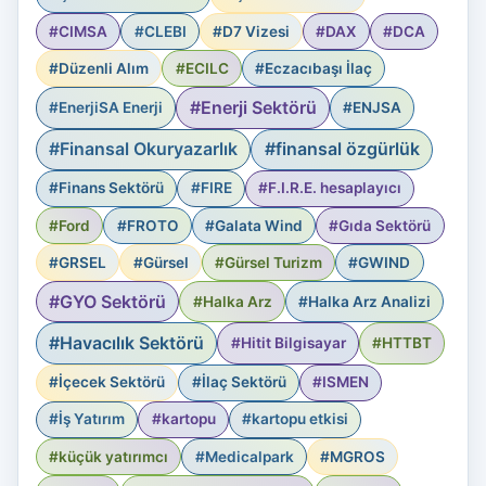
#CIMSA
#CLEBI
#D7 Vizesi
#DAX
#DCA
#Düzenli Alım
#ECILC
#Eczacıbaşı İlaç
#Enerji Sektörü
#EnerjiSA Enerji
#ENJSA
#Finansal Okuryazarlık
#finansal özgürlük
#Finans Sektörü
#FIRE
#F.I.R.E. hesaplayıcı
#Ford
#FROTO
#Galata Wind
#Gıda Sektörü
#GRSEL
#Gürsel
#Gürsel Turizm
#GWIND
#GYO Sektörü
#Halka Arz
#Halka Arz Analizi
#Havacılık Sektörü
#Hitit Bilgisayar
#HTTBT
#İçecek Sektörü
#İlaç Sektörü
#ISMEN
#İş Yatırım
#kartopu
#kartopu etkisi
#küçük yatırımcı
#Medicalpark
#MGROS