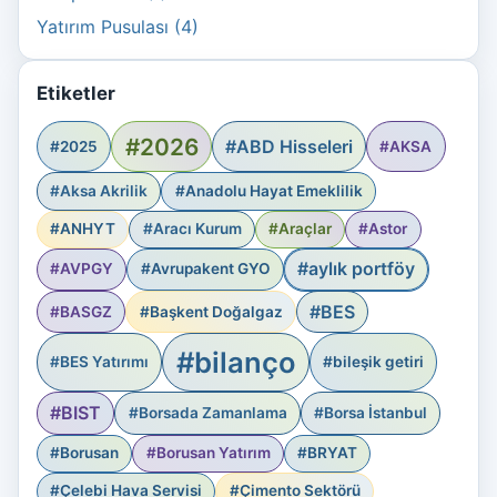
Yatırım Pusulası (4)
Etiketler
#2026
#ABD Hisseleri
#2025
#AKSA
#Aksa Akrilik
#Anadolu Hayat Emeklilik
#ANHYT
#Aracı Kurum
#Araçlar
#Astor
#aylık portföy
#AVPGY
#Avrupakent GYO
#BES
#BASGZ
#Başkent Doğalgaz
#bilanço
#BES Yatırımı
#bileşik getiri
#BIST
#Borsada Zamanlama
#Borsa İstanbul
#Borusan
#Borusan Yatırım
#BRYAT
#Çelebi Hava Servisi
#Çimento Sektörü