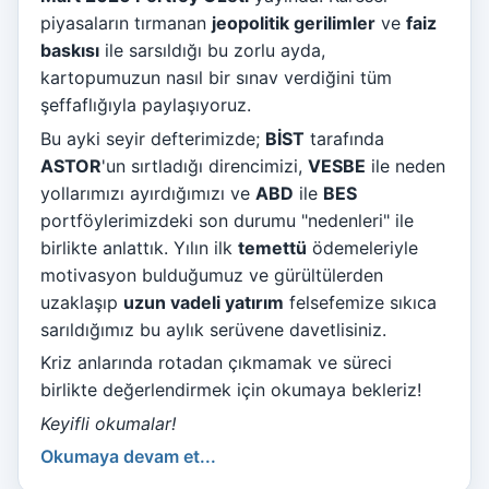
piyasaların tırmanan
jeopolitik gerilimler
ve
faiz
baskısı
ile sarsıldığı bu zorlu ayda,
kartopumuzun nasıl bir sınav verdiğini tüm
şeffaflığıyla paylaşıyoruz.
Bu ayki seyir defterimizde;
BİST
tarafında
ASTOR
'un sırtladığı direncimizi,
VESBE
ile neden
yollarımızı ayırdığımızı ve
ABD
ile
BES
portföylerimizdeki son durumu "nedenleri" ile
birlikte anlattık. Yılın ilk
temettü
ödemeleriyle
motivasyon bulduğumuz ve gürültülerden
uzaklaşıp
uzun vadeli yatırım
felsefemize sıkıca
sarıldığımız bu aylık serüvene davetlisiniz.
Kriz anlarında rotadan çıkmamak ve süreci
birlikte değerlendirmek için okumaya bekleriz!
Keyifli okumalar!
Okumaya devam et...