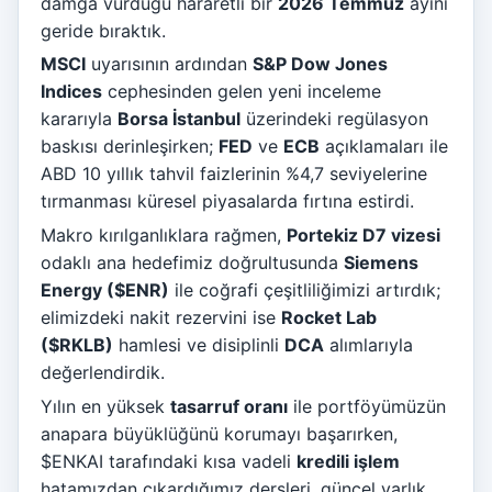
damga vurduğu hararetli bir
2026 Temmuz
ayını
geride bıraktık.
MSCI
uyarısının ardından
S&P Dow Jones
Indices
cephesinden gelen yeni inceleme
kararıyla
Borsa İstanbul
üzerindeki regülasyon
baskısı derinleşirken;
FED
ve
ECB
açıklamaları ile
ABD 10 yıllık tahvil faizlerinin %4,7 seviyelerine
tırmanması küresel piyasalarda fırtına estirdi.
Makro kırılganlıklara rağmen,
Portekiz D7 vizesi
odaklı ana hedefimiz doğrultusunda
Siemens
Energy ($ENR)
ile coğrafi çeşitliliğimizi artırdık;
elimizdeki nakit rezervini ise
Rocket Lab
($RKLB)
hamlesi ve disiplinli
DCA
alımlarıyla
değerlendirdik.
Yılın en yüksek
tasarruf oranı
ile portföyümüzün
anapara büyüklüğünü korumayı başarırken,
$ENKAI tarafındaki kısa vadeli
kredili işlem
hatamızdan çıkardığımız dersleri, güncel varlık