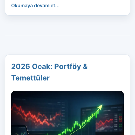
Okumaya devam et...
2026 Ocak: Portföy &
Temettüler