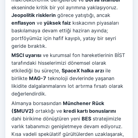
ekseninde kritik bir yol ayrımına yaklaşıyoruz.
Jeopolitik risklerin
görece yatıştığı, ancak
enflasyon
ve
yüksek faiz
kıskacının piyasaları
baskılamaya devam ettiği haziran ayında;
portföyümüz için hafif kayıplı, yatay bir seyri
geride bıraktık.
MSCI uyarısı
ve kurumsal fon hareketlerinin BİST
tarafındaki hisselerimizi dönemsel olarak
etkilediği bu süreçte,
SpaceX halka arzı
ile
birlikte
MAG-7
teknoloji devlerinde yaşanan
likidite dalgalanmalarını lot artırma fırsatı olarak
değerlendirdik.
Almanya borsasından
Münchener Rück
($MUV2)
ortaklığı ve
kredi kartı bonuslarını
dahi birikime dönüştüren yeni
BES
stratejimizle
varlık tabanımızı genişletmeye devam ediyoruz.
Kısa vadeli spekülatif gürültülerden uzaklaşarak,