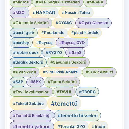
#Migros
#MLP Sağlık Hizmetleri
#MPARK
#NASDAQ
#MSCI
#Nassim Taleb
#Otomotiv Sektörü
#OYAKC
#Oyak Çimento
#pasif gelir
#Perakende
#plastik ördek
#portföy
#Reysaş
#Reysaş GYO
#rubber duck
#RYGYO
#SaaS
#Sağlık Sektörü
#Savunma Sektörü
#siyah kuğu
#Sıralı Risk Analizi
#SORR Analizi
#S&P
#SPK
#Tarım Sektörü
#Tav Havalimanları
#TAVHL
#TBORG
#temettü
#Tekstil Sektörü
#temettü hisseleri
#Temettü Emekliliği
#temettü yatırımı
#Torunlar GYO
#trade