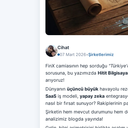
Cihat
07 Mart 2026
•
Şirketlerimiz
FinX camiasının hep sorduğu
"Türkiye'
sorusuna, bu yazımızda
Hitit Bilgisay
arıyoruz!
Dünyanın
üçüncü büyük
havayolu reze
SaaS
iş modeli,
yapay zeka
entegrasyon
nasıl bir fırsat sunuyor? Rakiplerinin 
Şirketin hem mevcut durumunu hem 
analizimiz blogda yayında!
Gelin, bilgi asimetrisini birlikte aşal