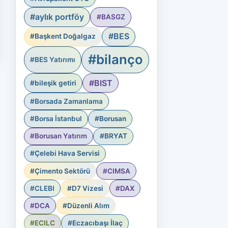
#aylık portföy
#BASGZ
#BES
#Başkent Doğalgaz
#bilanço
#BES Yatırımı
#BIST
#bileşik getiri
#Borsada Zamanlama
#Borsa İstanbul
#Borusan
#Borusan Yatırım
#BRYAT
#Çelebi Hava Servisi
#Çimento Sektörü
#CIMSA
#CLEBI
#D7 Vizesi
#DAX
#DCA
#Düzenli Alım
#ECILC
#Eczacıbaşı İlaç