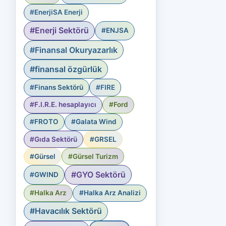
#EnerjiSA Enerji
#Enerji Sektörü
#ENJSA
#Finansal Okuryazarlık
#finansal özgürlük
#Finans Sektörü
#FIRE
#F.I.R.E. hesaplayıcı
#Ford
#FROTO
#Galata Wind
#Gıda Sektörü
#GRSEL
#Gürsel
#Gürsel Turizm
#GYO Sektörü
#GWIND
#Halka Arz
#Halka Arz Analizi
#Havacılık Sektörü