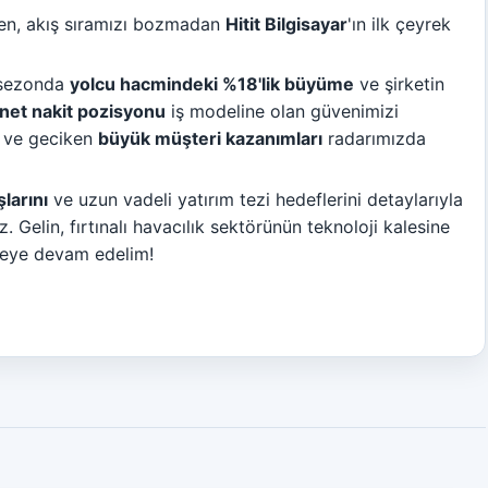
ken, akış sıramızı bozmadan
Hitit Bilgisayar
'ın ilk çeyrek
u sezonda
yolcu hacmindeki %18'lik büyüme
ve şirketin
net nakit pozisyonu
iş modeline olan güvenimizi
ve geciken
büyük müşteri kazanımları
radarımızda
şlarını
ve uzun vadeli yatırım tezi hedeflerini detaylarıyla
. Gelin, fırtınalı havacılık sektörünün teknoloji kalesine
meye devam edelim!