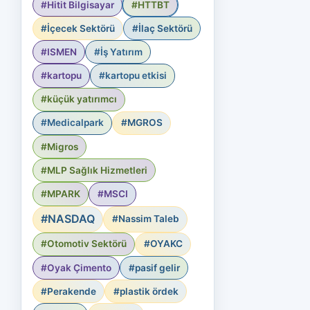
#Hitit Bilgisayar
#HTTBT
#İçecek Sektörü
#İlaç Sektörü
#ISMEN
#İş Yatırım
#kartopu
#kartopu etkisi
#küçük yatırımcı
#Medicalpark
#MGROS
#Migros
#MLP Sağlık Hizmetleri
#MPARK
#MSCI
#NASDAQ
#Nassim Taleb
#Otomotiv Sektörü
#OYAKC
#Oyak Çimento
#pasif gelir
#Perakende
#plastik ördek