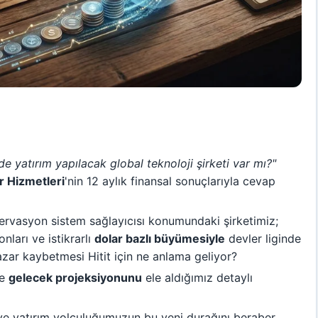
de yatırım yapılacak global teknoloji şirketi var mı?"
ar Hizmetleri
'nin 12 aylık finansal sonuçlarıyla cevap
rvasyon sistem sağlayıcısı konumundaki şirketimiz;
ları ve istikrarlı
dolar bazlı büyümesiyle
devler liginde
pazar kaybetmesi Hitit için ne anlama geliyor?
de
gelecek projeksiyonunu
ele aldığımız detaylı
ım ve yatırım yolculuğumuzun bu yeni durağını beraber