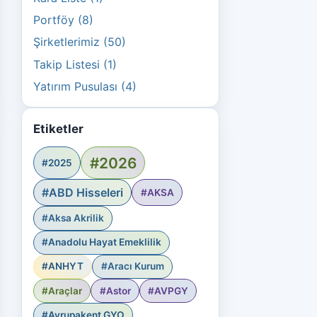
Portföy (8)
Şirketlerimiz (50)
Takip Listesi (1)
Yatırım Pusulası (4)
Etiketler
#2026
#2025
#ABD Hisseleri
#AKSA
#Aksa Akrilik
#Anadolu Hayat Emeklilik
#ANHYT
#Aracı Kurum
#Araçlar
#Astor
#AVPGY
#Avrupakent GYO