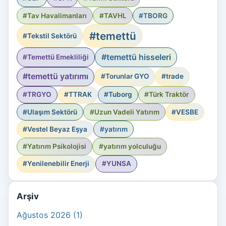
#Tav Havalimanları
#TAVHL
#TBORG
#temettü
#Tekstil Sektörü
#temettü hisseleri
#Temettü Emekliliği
#temettü yatırımı
#Torunlar GYO
#trade
#TRGYO
#TTRAK
#Tuborg
#Türk Traktör
#Ulaşım Sektörü
#Uzun Vadeli Yatırım
#VESBE
#Vestel Beyaz Eşya
#yatırım
#Yatırım Psikolojisi
#yatırım yolculuğu
#Yenilenebilir Enerji
#YUNSA
Arşiv
Ağustos 2026 (1)