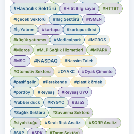
#Havacılık Sektörü
#Hitit Bilgisayar
#HTTBT
#İçecek Sektörü
#İlaç Sektörü
#ISMEN
#İş Yatırım
#kartopu
#kartopu etkisi
#küçük yatırımcı
#Medicalpark
#MGROS
#Migros
#MLP Sağlık Hizmetleri
#MPARK
#NASDAQ
#MSCI
#Nassim Taleb
#Otomotiv Sektörü
#OYAKC
#Oyak Çimento
#pasif gelir
#Perakende
#plastik ördek
#portföy
#Reysaş
#Reysaş GYO
#rubber duck
#RYGYO
#SaaS
#Sağlık Sektörü
#Savunma Sektörü
#siyah kuğu
#Sıralı Risk Analizi
#SORR Analizi
#S&P
#SPK
#Tarım Sektörü