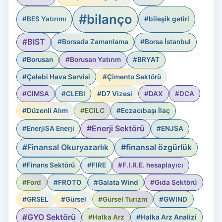
#bilanço
#BES Yatırımı
#bileşik getiri
#BIST
#Borsada Zamanlama
#Borsa İstanbul
#Borusan
#Borusan Yatırım
#BRYAT
#Çelebi Hava Servisi
#Çimento Sektörü
#CIMSA
#CLEBI
#D7 Vizesi
#DAX
#DCA
#Düzenli Alım
#ECILC
#Eczacıbaşı İlaç
#Enerji Sektörü
#EnerjiSA Enerji
#ENJSA
#Finansal Okuryazarlık
#finansal özgürlük
#Finans Sektörü
#FIRE
#F.I.R.E. hesaplayıcı
#Ford
#FROTO
#Galata Wind
#Gıda Sektörü
#GRSEL
#Gürsel
#Gürsel Turizm
#GWIND
#GYO Sektörü
#Halka Arz
#Halka Arz Analizi