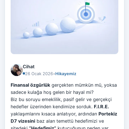
Cihat
26 Ocak 2026
•
Hikayemiz
Finansal özgürlük
gerçekten mümkün mü, yoksa
sadece kulağa hoş gelen bir hayal mi?
Biz bu soruyu emeklilik, pasif gelir ve gerçekçi
hedefler üzerinden kendimize sorduk.
F.I.R.E.
yaklaşımlarını kısaca anlatıyor, ardından
Portekiz
D7 vizesini
baz alan temettü hedefimizi ve
sitedeki
“Hedefimiz”
kutucuğunun neden var