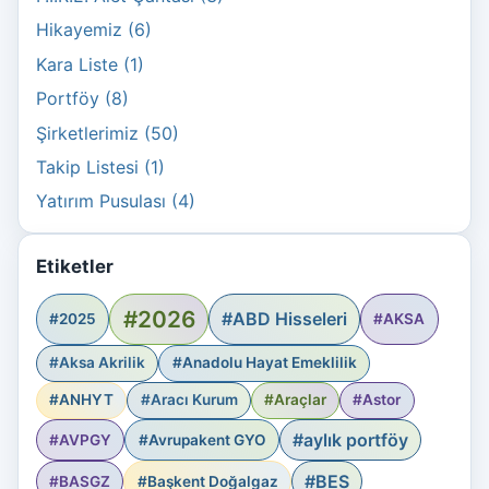
Hikayemiz (6)
Kara Liste (1)
Portföy (8)
Şirketlerimiz (50)
Takip Listesi (1)
Yatırım Pusulası (4)
Etiketler
#2026
#ABD Hisseleri
#2025
#AKSA
#Aksa Akrilik
#Anadolu Hayat Emeklilik
#ANHYT
#Aracı Kurum
#Araçlar
#Astor
#aylık portföy
#AVPGY
#Avrupakent GYO
#BES
#BASGZ
#Başkent Doğalgaz