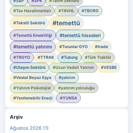
#S&P
#SPK
#Tarım Sektörü
#Tav Havalimanları
#TAVHL
#TBORG
#temettü
#Tekstil Sektörü
#temettü hisseleri
#Temettü Emekliliği
#temettü yatırımı
#Torunlar GYO
#trade
#TRGYO
#TTRAK
#Tuborg
#Türk Traktör
#Ulaşım Sektörü
#Uzun Vadeli Yatırım
#VESBE
#Vestel Beyaz Eşya
#yatırım
#Yatırım Psikolojisi
#yatırım yolculuğu
#Yenilenebilir Enerji
#YUNSA
Arşiv
Ağustos 2026 (1)