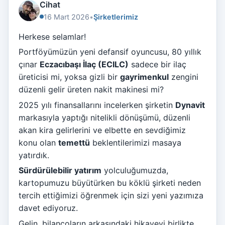
Cihat
16 Mart 2026
•
Şirketlerimiz
Herkese selamlar!
Portföyümüzün yeni defansif oyuncusu, 80 yıllık
çınar
Eczacıbaşı İlaç (ECILC)
sadece bir ilaç
üreticisi mi, yoksa gizli bir
gayrimenkul
zengini
düzenli gelir üreten nakit makinesi mi?
2025 yılı finansallarını incelerken şirketin
Dynavit
markasıyla yaptığı nitelikli dönüşümü, düzenli
akan kira gelirlerini ve elbette en sevdiğimiz
konu olan
temettü
beklentilerimizi masaya
yatırdık.
Sürdürülebilir yatırım
yolculuğumuzda,
kartopumuzu büyütürken bu köklü şirketi neden
tercih ettiğimizi öğrenmek için sizi yeni yazımıza
davet ediyoruz.
Gelin, bilançoların arkasındaki hikayeyi birlikte