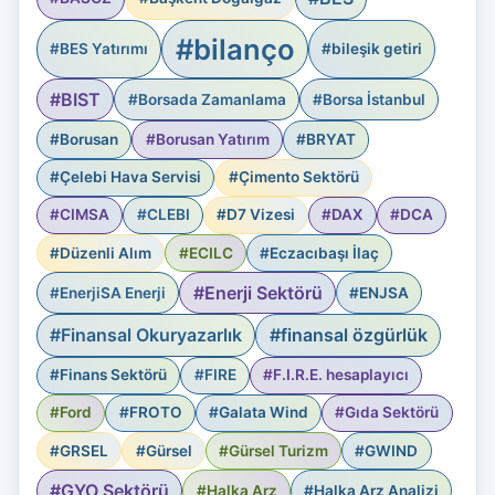
#bilanço
#BES Yatırımı
#bileşik getiri
#BIST
#Borsada Zamanlama
#Borsa İstanbul
#Borusan
#Borusan Yatırım
#BRYAT
#Çelebi Hava Servisi
#Çimento Sektörü
#CIMSA
#CLEBI
#D7 Vizesi
#DAX
#DCA
#Düzenli Alım
#ECILC
#Eczacıbaşı İlaç
#Enerji Sektörü
#EnerjiSA Enerji
#ENJSA
#Finansal Okuryazarlık
#finansal özgürlük
#Finans Sektörü
#FIRE
#F.I.R.E. hesaplayıcı
#Ford
#FROTO
#Galata Wind
#Gıda Sektörü
#GRSEL
#Gürsel
#Gürsel Turizm
#GWIND
#GYO Sektörü
#Halka Arz
#Halka Arz Analizi