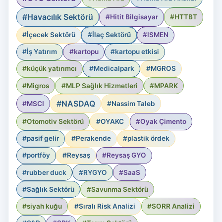
#Havacılık Sektörü
#Hitit Bilgisayar
#HTTBT
#İçecek Sektörü
#İlaç Sektörü
#ISMEN
#İş Yatırım
#kartopu
#kartopu etkisi
#küçük yatırımcı
#Medicalpark
#MGROS
#Migros
#MLP Sağlık Hizmetleri
#MPARK
#NASDAQ
#MSCI
#Nassim Taleb
#Otomotiv Sektörü
#OYAKC
#Oyak Çimento
#pasif gelir
#Perakende
#plastik ördek
#portföy
#Reysaş
#Reysaş GYO
#rubber duck
#RYGYO
#SaaS
#Sağlık Sektörü
#Savunma Sektörü
#siyah kuğu
#Sıralı Risk Analizi
#SORR Analizi