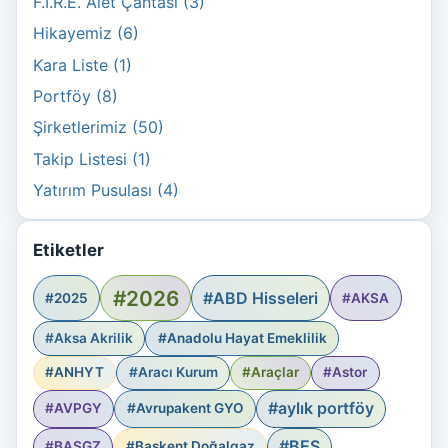
F.I.R.E. Alet Çantası (3)
Hikayemiz (6)
Kara Liste (1)
Portföy (8)
Şirketlerimiz (50)
Takip Listesi (1)
Yatırım Pusulası (4)
Etiketler
#2026
#ABD Hisseleri
#2025
#AKSA
#Aksa Akrilik
#Anadolu Hayat Emeklilik
#ANHYT
#Aracı Kurum
#Araçlar
#Astor
#aylık portföy
#AVPGY
#Avrupakent GYO
#BES
#BASGZ
#Başkent Doğalgaz