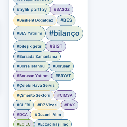
#aylık portföy
#BASGZ
#BES
#Başkent Doğalgaz
#bilanço
#BES Yatırımı
#BIST
#bileşik getiri
#Borsada Zamanlama
#Borsa İstanbul
#Borusan
#Borusan Yatırım
#BRYAT
#Çelebi Hava Servisi
#Çimento Sektörü
#CIMSA
#CLEBI
#D7 Vizesi
#DAX
#DCA
#Düzenli Alım
#ECILC
#Eczacıbaşı İlaç