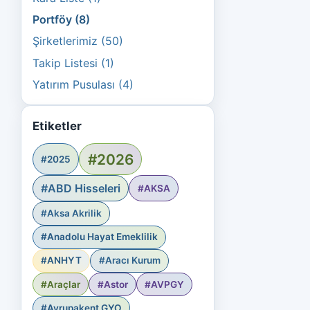
Portföy (8)
Şirketlerimiz (50)
Takip Listesi (1)
Yatırım Pusulası (4)
Etiketler
#2026
#2025
#ABD Hisseleri
#AKSA
#Aksa Akrilik
#Anadolu Hayat Emeklilik
#ANHYT
#Aracı Kurum
#Araçlar
#Astor
#AVPGY
#Avrupakent GYO