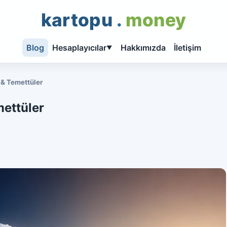
kartopu
.
money
Blog
Hesaplayıcılar
Hakkımızda
İletişim
▼
 & Temettüler
mettüler