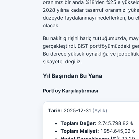
oranımız bir anda %18'den %25'e yükseldi
2028 yılına kadar tasarruf oranımızı y
düzeyde faydalanmayı hedeflerken, bu ek
olacak.
Bu nakit girişini hariç tuttuğumuzda, may
gerçekleştirdi. BIST portföyümüzdeki ger
Bu derece yüksek oynaklığa ve jeopolitik
şikayetçi değiliz.
Yıl Başından Bu Yana
Portföy Karşılaştırması
Tarih:
2025-12-31
(Aylık)
Toplam Değer:
2.745.798,82 ₺
Toplam Maliyet:
1.954.645,02 ₺
Hedef Gerçekleşme (%):
13.20