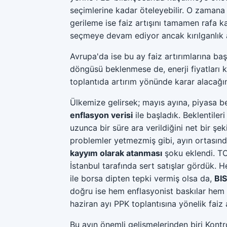
seçimlerine kadar öteleyebilir. O zamana 
gerileme ise faiz artışını tamamen rafa kal
seçmeye devam ediyor ancak kırılganlık 
Avrupa'da ise bu ay faiz artırımlarına ba
döngüsü beklenmese de, enerji fiyatları
toplantıda artırım yönünde karar alacağın
Ülkemize gelirsek; mayıs ayına, piyasa be
enflasyon verisi
ile başladık. Beklentiler
uzunca bir süre ara verildiğini net bir şe
problemler yetmezmiş gibi, ayın ortasın
kayyım olarak atanması
şoku eklendi. TC
İstanbul tarafında sert satışlar gördük. 
ile borsa dipten tepki vermiş olsa da,
BI
doğru ise hem enflasyonist baskılar hem
haziran ayı PPK toplantısına yönelik faiz 
Bu ayın önemli gelişmelerinden biri Kont