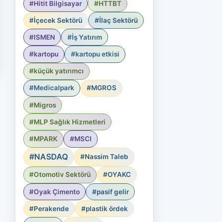
#Hitit Bilgisayar
#HTTBT
#İçecek Sektörü
#İlaç Sektörü
#ISMEN
#İş Yatırım
#kartopu
#kartopu etkisi
#küçük yatırımcı
#Medicalpark
#MGROS
#Migros
#MLP Sağlık Hizmetleri
#MPARK
#MSCI
#NASDAQ
#Nassim Taleb
#Otomotiv Sektörü
#OYAKC
#Oyak Çimento
#pasif gelir
#Perakende
#plastik ördek