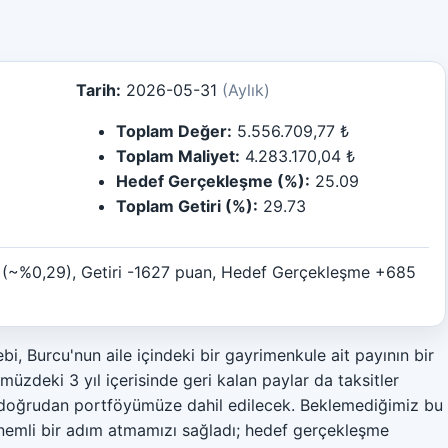
Tarih:
2026-05-31
(Aylık)
Toplam Değer:
5.556.709,77 ₺
Toplam Maliyet:
4.283.170,04 ₺
Hedef Gerçekleşme (%):
25.09
Toplam Getiri (%):
29.73
 (~%0,29), Getiri -1627 puan, Hedef Gerçekleşme +685
, Burcu'nun aile içindeki bir gayrimenkule ait payının bir
üzdeki 3 yıl içerisinde geri kalan paylar da taksitler
 doğrudan portföyümüze dahil edilecek. Beklemediğimiz bu
nemli bir adım atmamızı sağladı; hedef gerçekleşme