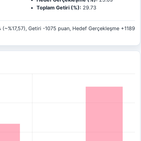
Toplam Getiri (%):
29.73
 (~%17,57), Getiri -1075 puan, Hedef Gerçekleşme +1189