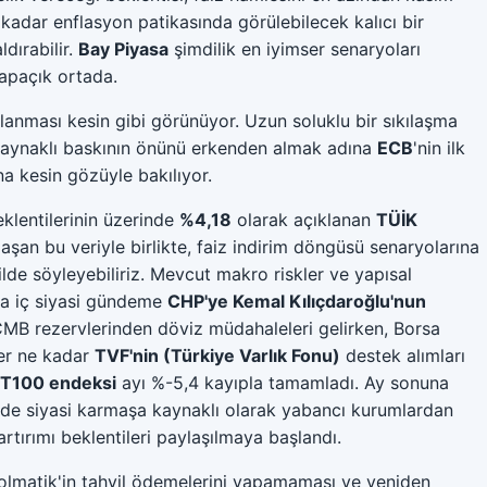
kadar enflasyon patikasında görülebilecek kalıcı bir
dırabilir.
Bay Piyasa
şimdilik en iyimser senaryoları
apaçık ortada.
şlanması kesin gibi görünüyor. Uzun soluklu bir sıkılaşma
 kaynaklı baskının önünü erkenden almak adına
ECB
'nin ilk
a kesin gözüyle bakılıyor.
klentilerinin üzerinde
%4,18
olarak açıklanan
TÜİK
i aşan bu veriyle birlikte, faiz indirim döngüsü senaryolarına
kilde söyleyebiliriz. Mevcut makro riskler ve yapısal
da iç siyasi gündeme
CHP'ye Kemal Kılıçdaroğlu'nun
MB rezervlerinden döviz müdahaleleri gelirken, Borsa
Her ne kadar
TVF'nin (Türkiye Varlık Fonu)
destek alımları
ST100 endeksi
ayı %-5,4 kayıpla tamamladı. Ay sonuna
 de siyasi karmaşa kaynaklı olarak yabancı kurumlardan
artırımı beklentileri paylaşılmaya başlandı.
rolmatik'in tahvil ödemelerini yapamaması ve yeniden