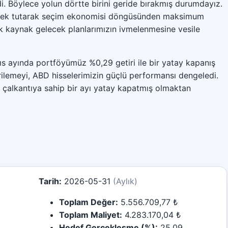
. Böylece yolun dörtte birini geride bırakmış durumdayız.
üksek tutarak seçim ekonomisi döngüsünden maksimum
 kaynak gelecek planlarımızın ivmelenmesine vesile
ıs ayında portföyümüz %0,29 getiri ile bir yatay kapanış
ilemeyi, ABD hisselerimizin güçlü performansı dengeledi.
 çalkantıya sahip bir ayı yatay kapatmış olmaktan
Tarih:
2026-05-31
(Aylık)
Toplam Değer:
5.556.709,77 ₺
Toplam Maliyet:
4.283.170,04 ₺
Hedef Gerçekleşme (%):
25.09