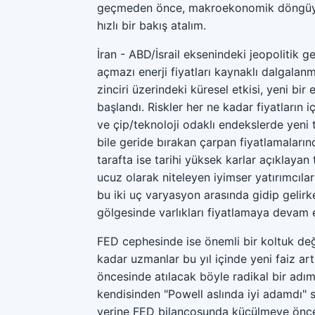
geçmeden önce, makroekonomik döngüyü ş
hızlı bir bakış atalım.
İran - ABD/İsrail eksenindeki jeopolitik
açmazı enerji fiyatları kaynaklı dalgalan
zinciri üzerindeki küresel etkisi, yeni bi
başlandı. Riskler her ne kadar fiyatların
ve çip/teknoloji odaklı endekslerde yeni t
bile geride bırakan çarpan fiyatlamaları
tarafta ise tarihi yüksek karlar açıklayan
ucuz olarak niteleyen iyimser yatırımcılar
bu iki uç varyasyon arasında gidip gelirk
gölgesinde varlıkları fiyatlamaya devam 
FED cephesinde ise önemli bir koltuk değ
kadar uzmanlar bu yıl içinde yeni faiz art
öncesinde atılacak böyle radikal bir adım
kendisinden "Powell aslında iyi adamdı" se
yerine FED bilançosunda küçülmeye önceli