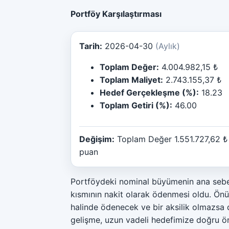
Portföy Karşılaştırması
Tarih:
2026-04-30
(Aylık)
Toplam Değer:
4.004.982,15 ₺
Toplam Maliyet:
2.743.155,37 ₺
Hedef Gerçekleşme (%):
18.23
Toplam Getiri (%):
46.00
Değişim:
Toplam Değer 1.551.727,62 ₺
puan
Portföydeki nominal büyümenin ana sebebi
kısmının nakit olarak ödenmesi oldu. Önüm
halinde ödenecek ve bir aksilik olmazsa
gelişme, uzun vadeli hedefimize doğru ö