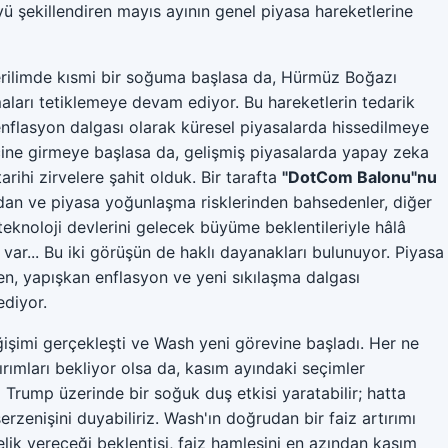
ekillendiren mayıs ayının genel piyasa hareketlerine
 gerilimde kısmi bir soğuma başlasa da, Hürmüz Boğazı
maları tetiklemeye devam ediyor. Bu hareketlerin tedarik
r enflasyon dalgası olarak küresel piyasalarda hissedilmeye
 içine girmeye başlasa da, gelişmiş piyasalarda yapay zeka
arihi zirvelere şahit olduk. Bir tarafta
"DotCom Balonu"nu
ndan ve piyasa yoğunlaşma risklerinden bahsedenler, diğer
 teknoloji devlerini gelecek büyüme beklentileriyle hâlâ
 var... Bu iki görüşün de haklı dayanakları bulunuyor. Piyasa
en, yapışkan enflasyon ve yeni sıkılaşma dalgası
ediyor.
işimi gerçekleşti ve Wash yeni görevine başladı. Her ne
ırımları bekliyor olsa da, kasım ayındaki seçimler
 Trump üzerinde bir soğuk duş etkisi yaratabilir; hatta
rzenişini duyabiliriz. Wash'ın doğrudan bir faiz artırımı
k vereceği beklentisi, faiz hamlesini en azından kasım