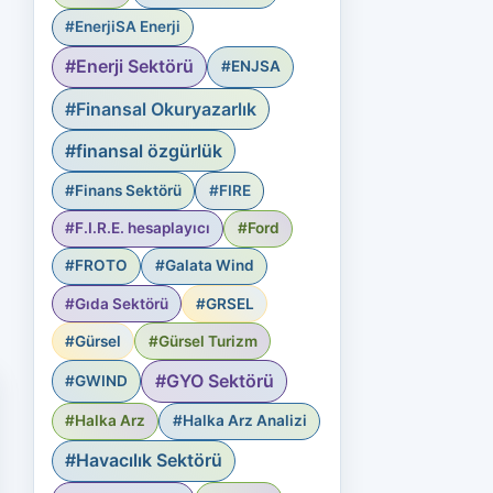
#EnerjiSA Enerji
#Enerji Sektörü
#ENJSA
#Finansal Okuryazarlık
#finansal özgürlük
#Finans Sektörü
#FIRE
#F.I.R.E. hesaplayıcı
#Ford
#FROTO
#Galata Wind
#Gıda Sektörü
#GRSEL
#Gürsel
#Gürsel Turizm
#GYO Sektörü
#GWIND
#Halka Arz
#Halka Arz Analizi
#Havacılık Sektörü