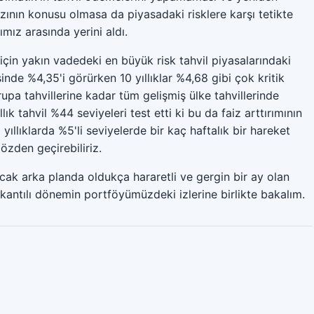
zının konusu olmasa da piyasadaki risklere karşı tetikte
mız arasında yerini aldı.
in yakın vadedeki en büyük risk tahvil piyasalarındaki
isinde %4,35'i görürken 10 yıllıklar %4,68 gibi çok kritik
upa tahvillerine kadar tüm gelişmiş ülke tahvillerinde
ık tahvil %44 seviyeleri test etti ki bu da faiz arttırımının
yıllıklarda %5'li seviyelerde bir kaç haftalık bir hareket
özden geçirebiliriz.
ncak arka planda oldukça hararetli ve gergin bir ay olan
lkantılı dönemin portföyümüzdeki izlerine birlikte bakalım.