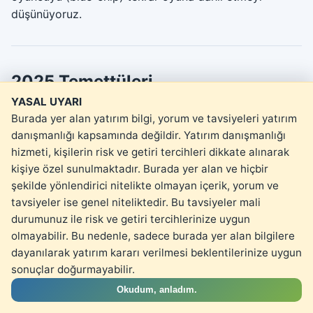
düşünüyoruz.
2025 Temettüleri
YASAL UYARI
Burada yer alan yatırım bilgi, yorum ve tavsiyeleri yatırım
Yıl:
2026
danışmanlığı kapsamında değildir. Yatırım danışmanlığı
Para Birimi:
TRY
hizmeti, kişilerin risk ve getiri tercihleri dikkate alınarak
kişiye özel sunulmaktadır. Burada yer alan ve hiçbir
Toplam Temettü:
8.617,00 ₺
şekilde yönlendirici nitelikte olmayan içerik, yorum ve
tavsiyeler ise genel niteliktedir. Bu tavsiyeler mali
Yasal Uyarı
durumunuz ile risk ve getiri tercihlerinize uygun
URA
olmayabilir. Bu nedenle, sadece burada yer alan bilgilere
Ödeme Tarihi
2026-01-07
dayanılarak yatırım kararı verilmesi beklentilerinize uygun
sonuçlar doğurmayabilir.
Hisse Başına Net Temettü
71,45 ₺
Okudum, anladım.
Ödeme Günü Temettü Verimi
3,36%