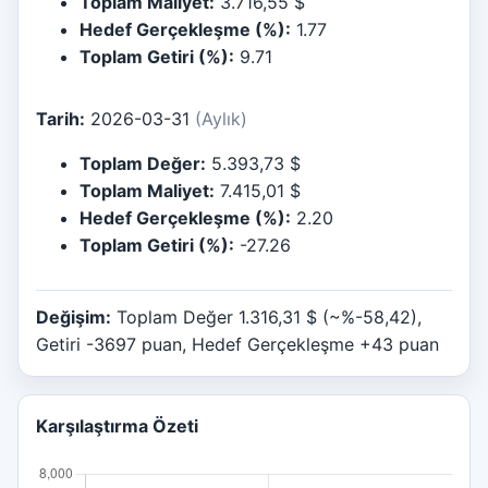
Toplam Maliyet:
3.716,55 $
Hedef Gerçekleşme (%):
1.77
Toplam Getiri (%):
9.71
Tarih:
2026-03-31
(Aylık)
Toplam Değer:
5.393,73 $
Toplam Maliyet:
7.415,01 $
Hedef Gerçekleşme (%):
2.20
Toplam Getiri (%):
-27.26
Değişim:
Toplam Değer 1.316,31 $ (~%-58,42),
Getiri -3697 puan, Hedef Gerçekleşme +43 puan
Karşılaştırma Özeti