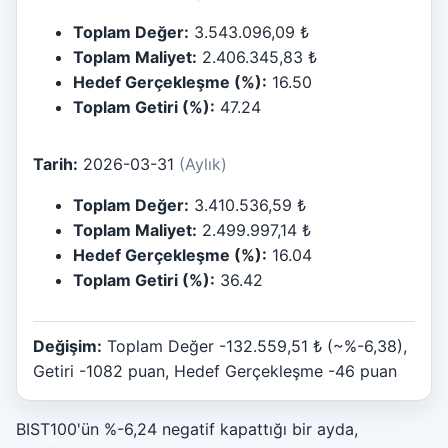
Toplam Değer:
3.543.096,09 ₺
Toplam Maliyet:
2.406.345,83 ₺
Hedef Gerçekleşme (%):
16.50
Toplam Getiri (%):
47.24
Tarih:
2026-03-31
(Aylık)
Toplam Değer:
3.410.536,59 ₺
Toplam Maliyet:
2.499.997,14 ₺
Hedef Gerçekleşme (%):
16.04
Toplam Getiri (%):
36.42
Değişim:
Toplam Değer -132.559,51 ₺ (~%-6,38),
Getiri -1082 puan, Hedef Gerçekleşme -46 puan
BIST100'ün %-6,24 negatif kapattığı bir ayda,