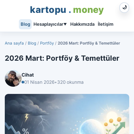
kartopu
.
money
🌙
Blog
Hesaplayıcılar
Hakkımızda
İletişim
▼
Ana sayfa
/
Blog
/
Portföy
/
2026 Mart: Portföy & Temettüler
2026 Mart: Portföy & Temettüler
Cihat
01 Nisan 2026
•
320 okunma