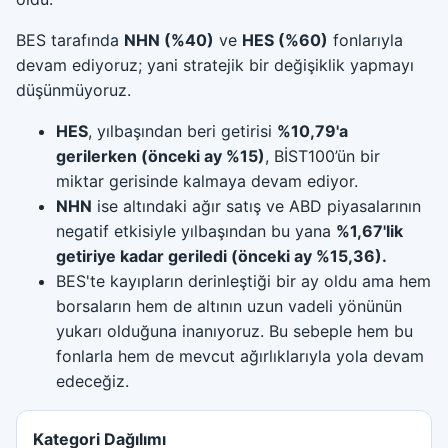
BES tarafında
NHN (%40)
ve
HES (%60)
fonlarıyla
devam ediyoruz; yani stratejik bir değişiklik yapmayı
düşünmüyoruz.
HES
, yılbaşından beri getirisi
%10,79'a
gerilerken (önceki ay %15)
, BİST100’ün bir
miktar gerisinde kalmaya devam ediyor.
NHN
ise altındaki ağır satış ve ABD piyasalarının
negatif etkisiyle yılbaşından bu yana
%1,67'lik
getiriye kadar geriledi (önceki ay %15,36).
BES'te kayıpların derinleştiği bir ay oldu ama hem
borsaların hem de altının uzun vadeli yönünün
yukarı olduğuna inanıyoruz. Bu sebeple hem bu
fonlarla hem de mevcut ağırlıklarıyla yola devam
edeceğiz.
Kategori Dağılımı