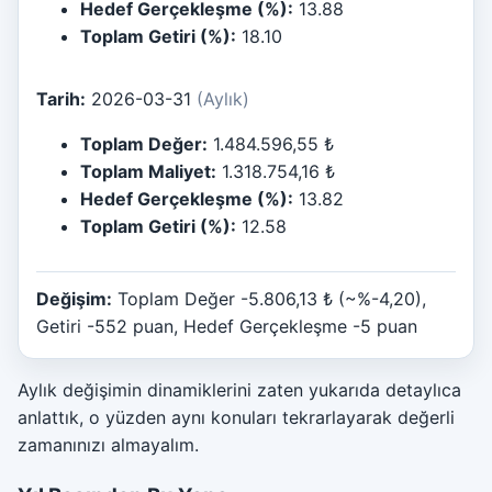
Hedef Gerçekleşme (%):
13.88
Toplam Getiri (%):
18.10
Tarih:
2026-03-31
(Aylık)
Toplam Değer:
1.484.596,55 ₺
Toplam Maliyet:
1.318.754,16 ₺
Hedef Gerçekleşme (%):
13.82
Toplam Getiri (%):
12.58
Değişim:
Toplam Değer -5.806,13 ₺ (~%-4,20),
Getiri -552 puan, Hedef Gerçekleşme -5 puan
Aylık değişimin dinamiklerini zaten yukarıda detaylıca
anlattık, o yüzden aynı konuları tekrarlayarak değerli
zamanınızı almayalım.