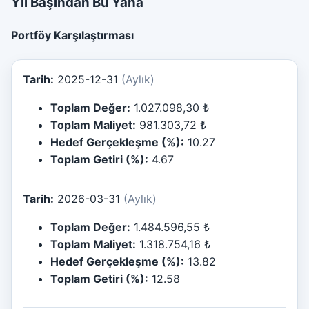
Yıl Başından Bu Yana
Portföy Karşılaştırması
Tarih:
2025-12-31
(Aylık)
Toplam Değer:
1.027.098,30 ₺
Toplam Maliyet:
981.303,72 ₺
Hedef Gerçekleşme (%):
10.27
Toplam Getiri (%):
4.67
Tarih:
2026-03-31
(Aylık)
Toplam Değer:
1.484.596,55 ₺
Toplam Maliyet:
1.318.754,16 ₺
Hedef Gerçekleşme (%):
13.82
Toplam Getiri (%):
12.58