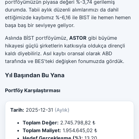
portföyümüzün piyasa değeri %-3,74 gerilemiş
durumda. Tabii aylık düzenli alımlarımızı da dahil
ettiğimizde kaybımız %-6,16 ile BIST ile hemen hemen
başa baş bir seviyeye geliyor.
Aslında BİST portföyümüz,
ASTOR
gibi büyüme
hikayesi güçlü şirketlerin katkısıyla oldukça dirençli
kaldı diyebiliriz. Asıl kaybı oransal olarak ABD
tarafında ve BES'teki değişken fonumuzda gördük.
Yıl Başından Bu Yana
Portföy Karşılaştırması
Tarih:
2025-12-31
(Aylık)
Toplam Değer:
2.745.798,82 ₺
Toplam Maliyet:
1.954.645,02 ₺
Hedef Gerçekleşme (%):
13.20