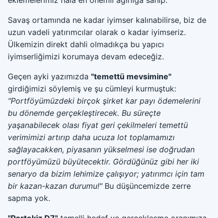
eklemelerimiz hala en önemli ağırlığa sahip.
Savaş ortamında ne kadar iyimser kalınabilirse, biz de
uzun vadeli yatırımcılar olarak o kadar iyimseriz.
Ülkemizin direkt dahli olmadıkça bu yapıcı
iyimserliğimizi korumaya devam edeceğiz.
Geçen ayki yazımızda
"temettü mevsimine"
girdiğimizi söylemiş ve şu cümleyi kurmuştuk:
"Portföyümüzdeki birçok şirket kar payı ödemelerini
bu dönemde gerçekleştirecek. Bu süreçte
yaşanabilecek olası fiyat geri çekilmeleri temettü
verimimizi artırıp daha ucuza lot toplamamızı
sağlayacakken, piyasanın yükselmesi ise doğrudan
portföyümüzü büyütecektir. Gördüğünüz gibi her iki
senaryo da bizim lehimize çalışıyor; yatırımcı için tam
bir kazan-kazan durumu!"
Bu düşüncemizde zerre
sapma yok.