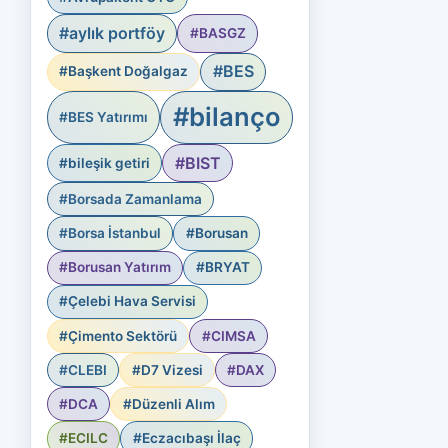
#aylık portföy
#BASGZ
#BES
#Başkent Doğalgaz
#bilanço
#BES Yatırımı
#BIST
#bileşik getiri
#Borsada Zamanlama
#Borsa İstanbul
#Borusan
#Borusan Yatırım
#BRYAT
#Çelebi Hava Servisi
#Çimento Sektörü
#CIMSA
#CLEBI
#D7 Vizesi
#DAX
#DCA
#Düzenli Alım
#ECILC
#Eczacıbaşı İlaç