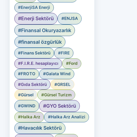
#EnerjiSA Enerji
#Enerji Sektörü
#ENJSA
#Finansal Okuryazarlık
#finansal özgürlük
#Finans Sektörü
#FIRE
#F.I.R.E. hesaplayıcı
#Ford
#FROTO
#Galata Wind
#Gıda Sektörü
#GRSEL
#Gürsel
#Gürsel Turizm
#GYO Sektörü
#GWIND
#Halka Arz
#Halka Arz Analizi
#Havacılık Sektörü