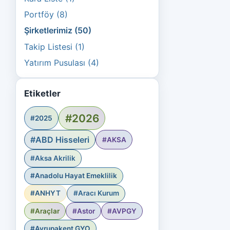
Portföy (8)
Şirketlerimiz (50)
Takip Listesi (1)
Yatırım Pusulası (4)
Etiketler
#2026
#2025
#ABD Hisseleri
#AKSA
#Aksa Akrilik
#Anadolu Hayat Emeklilik
#ANHYT
#Aracı Kurum
#Araçlar
#Astor
#AVPGY
#Avrupakent GYO