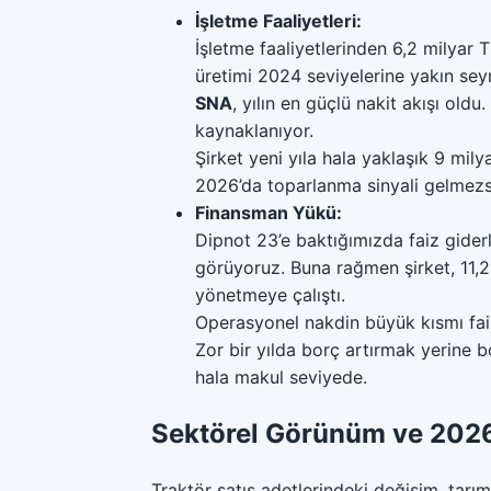
İşletme Faaliyetleri:
İşletme faaliyetlerinden 6,2 milyar T
üretimi 2024 seviyelerine yakın seyre
SNA
, yılın en güçlü nakit akışı old
kaynaklanıyor.
Şirket yeni yıla hala yaklaşık 9 mily
2026’da toparlanma sinyali gelmezse 
Finansman Yükü:
Dipnot 23’e baktığımızda faiz giderl
görüyoruz. Buna rağmen şirket, 11,
yönetmeye çalıştı.
Operasyonel nakdin büyük kısmı fai
Zor bir yılda borç artırmak yerine 
hala makul seviyede.
Sektörel Görünüm ve 2026 
Traktör satış adetlerindeki değişim, tarım