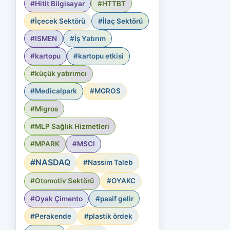
#Hitit Bilgisayar
#HTTBT
#İçecek Sektörü
#İlaç Sektörü
#ISMEN
#İş Yatırım
#kartopu
#kartopu etkisi
#küçük yatırımcı
#Medicalpark
#MGROS
#Migros
#MLP Sağlık Hizmetleri
#MPARK
#MSCI
#NASDAQ
#Nassim Taleb
#Otomotiv Sektörü
#OYAKC
#Oyak Çimento
#pasif gelir
#Perakende
#plastik ördek