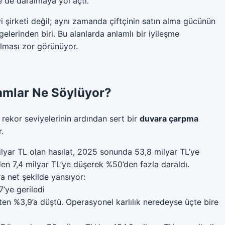
 de daralmaya yol açtı.
i şirketi değil; aynı zamanda çiftçinin satın alma gücünün
lerinden biri. Bu alanlarda anlamlı bir iyileşme
çılması zor görünüyor.
amlar Ne Söylüyor?
ın rekor seviyelerinin ardından sert bir
duvara çarpma
.
lyar TL olan hasılat, 2025 sonunda 53,8 milyar TL’ye
’den 7,4 milyar TL’ye düşerek %50’den fazla daraldı.
a net şekilde yansıyor:
’ye geriledi
ten %3,9’a düştü. Operasyonel karlılık neredeyse üçte bire