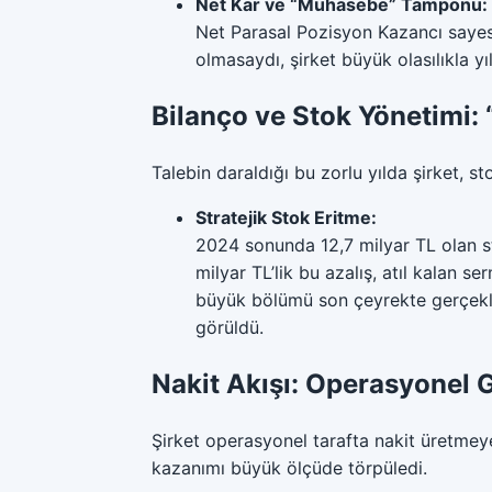
Net Kar ve “Muhasebe” Tamponu:
Net Parasal Pozisyon Kazancı sayes
olmasaydı, şirket büyük olasılıkla y
Bilanço ve Stok Yönetimi: 
Talebin daraldığı bu zorlu yılda şirket, s
Stratejik Stok Eritme:
2024 sonunda 12,7 milyar TL olan st
milyar TL’lik bu azalış, atıl kalan 
büyük bölümü son çeyrekte gerçekleş
görüldü.
Nakit Akışı: Operasyonel
Şirket operasyonel tarafta nakit üretmey
kazanımı büyük ölçüde törpüledi.