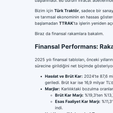
başlanmadı. Bu durum ihracat adetlerinde
Bizim için
Türk Traktör
, sadece bir sanay
ve tarımsal ekonominin en hassas gösterge
başlamadan
TTRAK
’ta işlerin yeniden a
Biraz da finansal rakamlara bakalım.
Finansal Performans: Rak
2025 yılı finansal tabloları, önceki yıllar
sürecine girildiğini net biçimde gösteriyor
Hasılat ve Brüt Kar:
2024’te 87,6 mi
geriledi. Brüt kar ise 16,9 milyar TL
Marjlar:
Karlılıktaki bozulma oranlar
Brüt Kar Marjı:
%19,3’ten %13,7
Esas Faaliyet Kar Marjı:
%11,3’
indi.