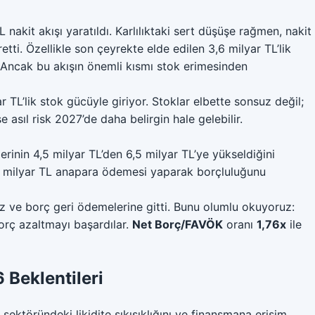
L nakit akışı yaratıldı. Karlılıktaki sert düşüşe rağmen, nakit
tti. Özellikle son çeyrekte elde edilen 3,6 milyar TL’lik
u. Ancak bu akışın önemli kısmı stok erimesinden
ar TL’lik stok gücüyle giriyor. Stoklar elbette sonsuz değil;
asıl risk 2027’de daha belirgin hale gelebilir.
erinin 4,5 milyar TL’den 6,5 milyar TL’ye yükseldiğini
2 milyar TL anapara ödemesi yaparak borçluluğunu
z ve borç geri ödemelerine gitti. Bunu olumlu okuyoruz:
borç azaltmayı başardılar.
Net Borç/FAVÖK
oranı
1,76x
ile
Beklentileri
 sektöründeki likidite sıkışıklığını ve finansmana erişim