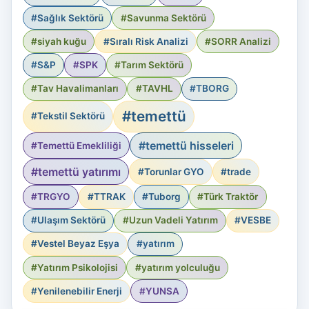
#Sağlık Sektörü
#Savunma Sektörü
#siyah kuğu
#Sıralı Risk Analizi
#SORR Analizi
#S&P
#SPK
#Tarım Sektörü
#Tav Havalimanları
#TAVHL
#TBORG
#temettü
#Tekstil Sektörü
#temettü hisseleri
#Temettü Emekliliği
#temettü yatırımı
#Torunlar GYO
#trade
#TRGYO
#TTRAK
#Tuborg
#Türk Traktör
#Ulaşım Sektörü
#Uzun Vadeli Yatırım
#VESBE
#Vestel Beyaz Eşya
#yatırım
#Yatırım Psikolojisi
#yatırım yolculuğu
#Yenilenebilir Enerji
#YUNSA