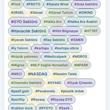
#Ford
#FROTO
#Galata Wind
#Gıda Sektörü
#GRSEL
#Gürsel
#Gürsel Turizm
#GWIND
#GYO Sektörü
#Halka Arz
#Halka Arz Analizi
#Havacılık Sektörü
#Hitit Bilgisayar
#HTTBT
#İçecek Sektörü
#İlaç Sektörü
#ISMEN
#İş Yatırım
#kartopu
#kartopu etkisi
#küçük yatırımcı
#Medicalpark
#MGROS
#Migros
#MLP Sağlık Hizmetleri
#MPARK
#NASDAQ
#MSCI
#Nassim Taleb
#Otomotiv Sektörü
#OYAKC
#Oyak Çimento
#pasif gelir
#Perakende
#plastik ördek
#portföy
#Reysaş
#Reysaş GYO
#rubber duck
#RYGYO
#SaaS