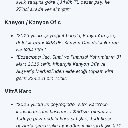
aylık satışına göre 1,34’lük TL pazar payı ile
27’nci sırada yer almıştır."
Kanyon / Kanyon Ofis
"2026 yılı ilk çeyreği itibarıyla, Kanyon’da çarşı
doluluk oranı %98,95, Kanyon Ofis doluluk oranı
ise %94,3’tür."
"Eczacıbaşı İlaç, Sınai ve Finansal Yatırımlar’ın 31
Mart 2026 tarihi itibarıyla Kanyon Ofis ve
Alışveriş Merkezi’nden elde ettiği toplam kira
geliri 224.201 bin TL’dir."
VitrA Karo
"2026 yılının ilk çeyreğinde, VitrA Karo’nun
konsolide satış hasılatının %36’sını oluşturan
Türkiye pazarındaki karo satışları, Türk lirası
bazında geçen yılın aynı döneminin yaklaşık %21