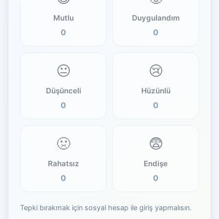
Mutlu
Duygulandım
0
0
😐
😢
Düşünceli
Hüzünlü
0
0
🤢
😨
Rahatsız
Endişe
0
0
Tepki bırakmak için sosyal hesap ile giriş yapmalısın.