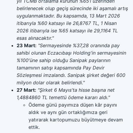
yıl TCMB ortalama kurunun %65’i üzerinden
belirlenecek olup geçiş sürecinde iki aşamalı artış
uygulanmaktadır. Bu kapsamda, 13 Mart 2026
itibarıyla %60 katsayı ile 26,8767 TL, 1 Nisan
2026 itibarıyla ise %65 katsayı ile 29,1164 TL
esas alınacaktır."
23 Mart:
"Sermayesinde %37,28 oranında pay
sahibi olunan Eczacıbaşı Holding'in sermayesinin
%100'üne sahip olduğu Sanipak paylarının
tamamının satışı kapsamında Pay Devir
Sözleşmesi imzalandı. Sanipak şirket değeri 600
milyon dolar olarak belirlendi."
27 Mart:
"Şirket 6 Mayıs'ta hisse başına net
1,4884860 TL temettü ödeme kararı aldı."
Ödeme günü payımıza düşen kâr payını
aldık ve aynı gün ortaklığımıza geri
yatırarak kartopumuzu büyütmeye devam
ettik.