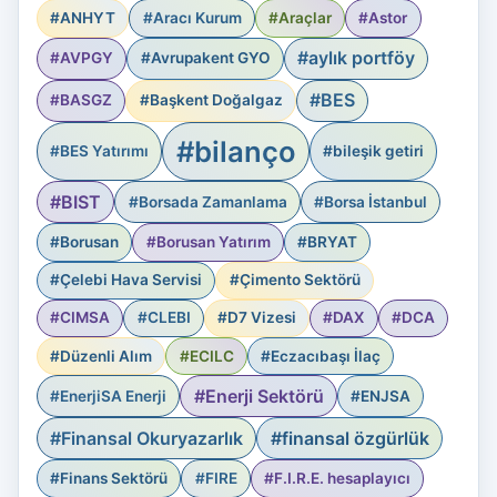
#ANHYT
#Aracı Kurum
#Araçlar
#Astor
#aylık portföy
#AVPGY
#Avrupakent GYO
#BES
#BASGZ
#Başkent Doğalgaz
#bilanço
#BES Yatırımı
#bileşik getiri
#BIST
#Borsada Zamanlama
#Borsa İstanbul
#Borusan
#Borusan Yatırım
#BRYAT
#Çelebi Hava Servisi
#Çimento Sektörü
#CIMSA
#CLEBI
#D7 Vizesi
#DAX
#DCA
#Düzenli Alım
#ECILC
#Eczacıbaşı İlaç
#Enerji Sektörü
#EnerjiSA Enerji
#ENJSA
#Finansal Okuryazarlık
#finansal özgürlük
#Finans Sektörü
#FIRE
#F.I.R.E. hesaplayıcı