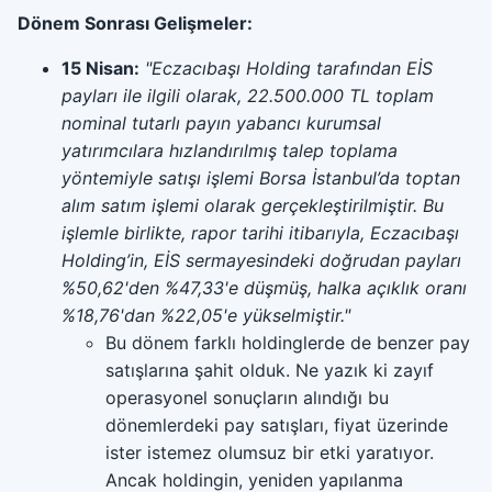
Dönem Sonrası Gelişmeler:
15 Nisan:
"Eczacıbaşı Holding tarafından EİS
payları ile ilgili olarak, 22.500.000 TL toplam
nominal tutarlı payın yabancı kurumsal
yatırımcılara hızlandırılmış talep toplama
yöntemiyle satışı işlemi Borsa İstanbul’da toptan
alım satım işlemi olarak gerçekleştirilmiştir. Bu
işlemle birlikte, rapor tarihi itibarıyla, Eczacıbaşı
Holding’in, EİS sermayesindeki doğrudan payları
%50,62'den %47,33'e düşmüş, halka açıklık oranı
%18,76'dan %22,05'e yükselmiştir."
Bu dönem farklı holdinglerde de benzer pay
satışlarına şahit olduk. Ne yazık ki zayıf
operasyonel sonuçların alındığı bu
dönemlerdeki pay satışları, fiyat üzerinde
ister istemez olumsuz bir etki yaratıyor.
Ancak holdingin, yeniden yapılanma