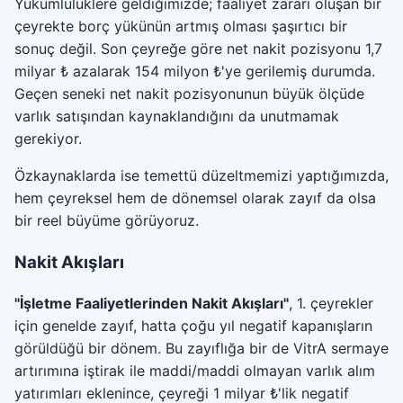
Yükümlülüklere geldiğimizde; faaliyet zararı oluşan bir
çeyrekte borç yükünün artmış olması şaşırtıcı bir
sonuç değil. Son çeyreğe göre net nakit pozisyonu 1,7
milyar ₺ azalarak 154 milyon ₺'ye gerilemiş durumda.
Geçen seneki net nakit pozisyonunun büyük ölçüde
varlık satışından kaynaklandığını da unutmamak
gerekiyor.
Özkaynaklarda ise temettü düzeltmemizi yaptığımızda,
hem çeyreksel hem de dönemsel olarak zayıf da olsa
bir reel büyüme görüyoruz.
Nakit Akışları
"İşletme Faaliyetlerinden Nakit Akışları"
, 1. çeyrekler
için genelde zayıf, hatta çoğu yıl negatif kapanışların
görüldüğü bir dönem. Bu zayıflığa bir de VitrA sermaye
artırımına iştirak ile maddi/maddi olmayan varlık alım
yatırımları eklenince, çeyreği 1 milyar ₺'lik negatif