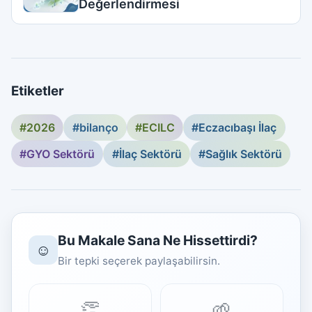
Değerlendirmesi
Etiketler
#2026
#bilanço
#ECILC
#Eczacıbaşı İlaç
#GYO Sektörü
#İlaç Sektörü
#Sağlık Sektörü
Bu Makale Sana Ne Hissettirdi?
☺️
Bir tepki seçerek paylaşabilirsin.
👏
🌱