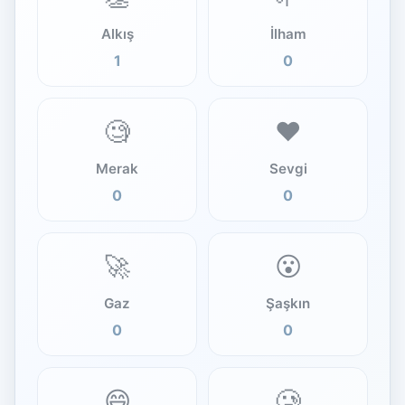
Alkış
İlham
1
0
🧐
❤️
Merak
Sevgi
0
0
🚀
😮
Gaz
Şaşkın
0
0
😄
🥲