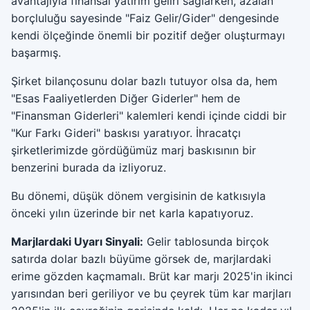
avantajıyla finansal yatırım geliri sağlarken, azalan
borçluluğu sayesinde "Faiz Gelir/Gider" dengesinde
kendi ölçeğinde önemli bir pozitif değer oluşturmayı
başarmış.
Şirket bilançosunu dolar bazlı tutuyor olsa da, hem
"Esas Faaliyetlerden Diğer Giderler" hem de
"Finansman Giderleri" kalemleri kendi içinde ciddi bir
"Kur Farkı Gideri" baskısı yaratıyor. İhracatçı
şirketlerimizde gördüğümüz marj baskısının bir
benzerini burada da izliyoruz.
Bu dönemi, düşük dönem vergisinin de katkısıyla
önceki yılın üzerinde bir net karla kapatıyoruz.
Marjlardaki Uyarı Sinyali:
Gelir tablosunda birçok
satırda dolar bazlı büyüme görsek de, marjlardaki
erime gözden kaçmamalı. Brüt kar marjı 2025'in ikinci
yarısından beri geriliyor ve bu çeyrek tüm kar marjları