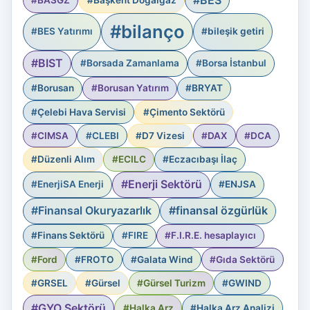
#bilanço
#BES Yatırımı
#bileşik getiri
#BIST
#Borsada Zamanlama
#Borsa İstanbul
#Borusan
#Borusan Yatırım
#BRYAT
#Çelebi Hava Servisi
#Çimento Sektörü
#CIMSA
#CLEBI
#D7 Vizesi
#DAX
#DCA
#Düzenli Alım
#ECILC
#Eczacıbaşı İlaç
#Enerji Sektörü
#EnerjiSA Enerji
#ENJSA
#Finansal Okuryazarlık
#finansal özgürlük
#Finans Sektörü
#FIRE
#F.I.R.E. hesaplayıcı
#Ford
#FROTO
#Galata Wind
#Gıda Sektörü
#GRSEL
#Gürsel
#Gürsel Turizm
#GWIND
#GYO Sektörü
#Halka Arz
#Halka Arz Analizi