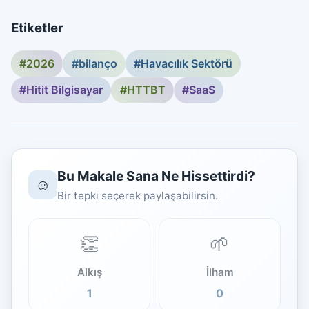
Etiketler
#2026
#bilanço
#Havacılık Sektörü
#Hitit Bilgisayar
#HTTBT
#SaaS
Bu Makale Sana Ne Hissettirdi?
☺️
Bir tepki seçerek paylaşabilirsin.
👏
🌱
Alkış
İlham
1
0