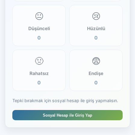
😐
😢
Düşünceli
Hüzünlü
0
0
🤢
😨
Rahatsız
Endişe
0
0
Tepki bırakmak için sosyal hesap ile giriş yapmalısın.
Sosyal Hesap ile Giriş Yap