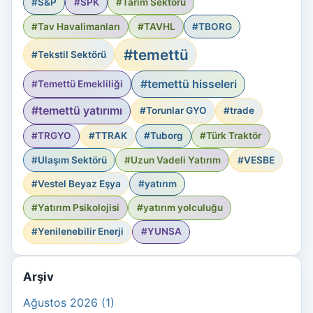
#S&P
#SPK
#Tarım Sektörü
#Tav Havalimanları
#TAVHL
#TBORG
#temettü
#Tekstil Sektörü
#temettü hisseleri
#Temettü Emekliliği
#temettü yatırımı
#Torunlar GYO
#trade
#TRGYO
#TTRAK
#Tuborg
#Türk Traktör
#Ulaşım Sektörü
#Uzun Vadeli Yatırım
#VESBE
#Vestel Beyaz Eşya
#yatırım
#Yatırım Psikolojisi
#yatırım yolculuğu
#Yenilenebilir Enerji
#YUNSA
Arşiv
Ağustos 2026 (1)