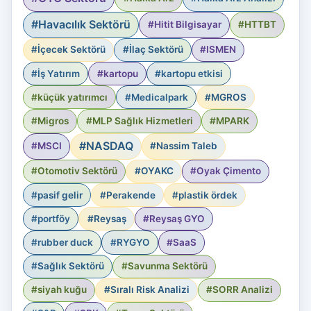
#Havacılık Sektörü
#Hitit Bilgisayar
#HTTBT
#İçecek Sektörü
#İlaç Sektörü
#ISMEN
#İş Yatırım
#kartopu
#kartopu etkisi
#küçük yatırımcı
#Medicalpark
#MGROS
#Migros
#MLP Sağlık Hizmetleri
#MPARK
#NASDAQ
#MSCI
#Nassim Taleb
#Otomotiv Sektörü
#OYAKC
#Oyak Çimento
#pasif gelir
#Perakende
#plastik ördek
#portföy
#Reysaş
#Reysaş GYO
#rubber duck
#RYGYO
#SaaS
#Sağlık Sektörü
#Savunma Sektörü
#siyah kuğu
#Sıralı Risk Analizi
#SORR Analizi