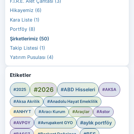
F.I.R.E. Alet Çantası (3)
Hikayemiz (6)
Kara Liste (1)
Portföy (8)
Şirketlerimiz (50)
Takip Listesi (1)
Yatırım Pusulası (4)
Etiketler
#2026
#ABD Hisseleri
#2025
#AKSA
#Aksa Akrilik
#Anadolu Hayat Emeklilik
#ANHYT
#Aracı Kurum
#Araçlar
#Astor
#aylık portföy
#AVPGY
#Avrupakent GYO
#BES
#BASGZ
#Başkent Doğalgaz