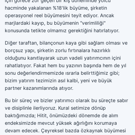
için görece zor geçen bir kış döneminde yolcu
hacminde yakalanan %18'lik büyüme, şirketin
operasyonel reel büyümesini teyit ediyor. Ancak
marjlardaki kayıp, bu büyümenin "verimliliği"
konusunda tetikte olmamız gerektiğini hatırlatıyor.
Diğer taraftan, bilançonun kaya gibi sağlam olması ve
borçsuz yapı, şirketin zorlu fırtınalara hazırlıklı
olduğunu kanıtlayarak uzun vadeli yatırımcının içini
rahatlatıyor. Fakat hem bu yazının başında hem de yıl
sonu değerlendirmemizde ısrarla belirttiğimiz gibi;
bizim yatırım tezimizin asıl kalbi, yeni ve büyük
partner kazanımlarında atıyor.
Bu bir süreç ve bizler yatırımcı olarak bu süreçte sabır
ve disiplinle ilerliyoruz. Kural setimize dönüp
baktığımızda; Hitit, önümüzdeki dönemde de alım
endeksimizde mevcut yüksek ağırlığını korumaya
devam edecek. Çeyreksel bazda özkaynak büyümesi