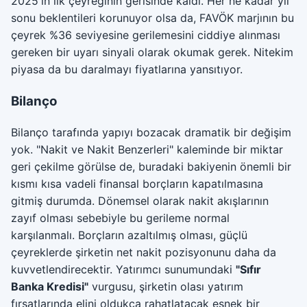
2025'in ilk çeyreğinin gerisinde kaldı. Her ne kadar yıl
sonu beklentileri korunuyor olsa da, FAVÖK marjının bu
çeyrek %36 seviyesine gerilemesini ciddiye alınması
gereken bir uyarı sinyali olarak okumak gerek. Nitekim
piyasa da bu daralmayı fiyatlarına yansıtıyor.
Bilanço
Bilanço tarafında yapıyı bozacak dramatik bir değişim
yok. "Nakit ve Nakit Benzerleri" kaleminde bir miktar
geri çekilme görülse de, buradaki bakiyenin önemli bir
kısmı kısa vadeli finansal borçların kapatılmasına
gitmiş durumda. Dönemsel olarak nakit akışlarının
zayıf olması sebebiyle bu gerileme normal
karşılanmalı. Borçların azaltılmış olması, güçlü
çeyreklerde şirketin net nakit pozisyonunu daha da
kuvvetlendirecektir. Yatırımcı sunumundaki
"Sıfır
Banka Kredisi"
vurgusu, şirketin olası yatırım
fırsatlarında elini oldukça rahatlatacak esnek bir