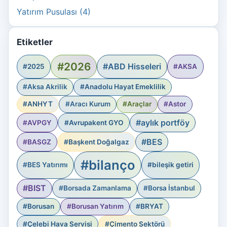
Yatırım Pusulası (4)
Etiketler
#2026
#ABD Hisseleri
#2025
#AKSA
#Aksa Akrilik
#Anadolu Hayat Emeklilik
#ANHYT
#Aracı Kurum
#Araçlar
#Astor
#aylık portföy
#AVPGY
#Avrupakent GYO
#BES
#BASGZ
#Başkent Doğalgaz
#bilanço
#BES Yatırımı
#bileşik getiri
#BIST
#Borsada Zamanlama
#Borsa İstanbul
#Borusan
#Borusan Yatırım
#BRYAT
#Çelebi Hava Servisi
#Çimento Sektörü