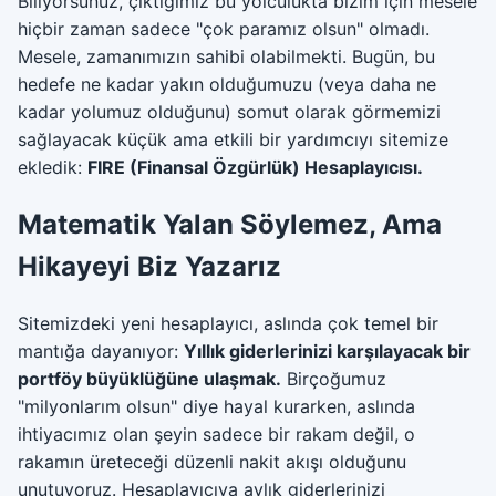
Biliyorsunuz, çıktığımız bu yolculukta bizim için mesele
hiçbir zaman sadece "çok paramız olsun" olmadı.
Mesele, zamanımızın sahibi olabilmekti. Bugün, bu
hedefe ne kadar yakın olduğumuzu (veya daha ne
kadar yolumuz olduğunu) somut olarak görmemizi
sağlayacak küçük ama etkili bir yardımcıyı sitemize
ekledik:
FIRE (Finansal Özgürlük) Hesaplayıcısı.
Matematik Yalan Söylemez, Ama
Hikayeyi Biz Yazarız
Sitemizdeki yeni hesaplayıcı, aslında çok temel bir
mantığa dayanıyor:
Yıllık giderlerinizi karşılayacak bir
portföy büyüklüğüne ulaşmak.
Birçoğumuz
"milyonlarım olsun" diye hayal kurarken, aslında
ihtiyacımız olan şeyin sadece bir rakam değil, o
rakamın üreteceği düzenli nakit akışı olduğunu
unutuyoruz. Hesaplayıcıya aylık giderlerinizi