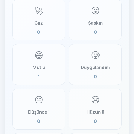
🚀
😮
Gaz
Şaşkın
0
0
😄
🥲
Mutlu
Duygulandım
1
0
😐
😢
Düşünceli
Hüzünlü
0
0