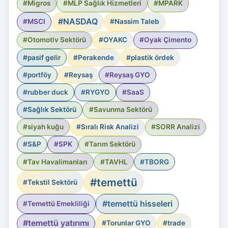
#Migros
#MLP Sağlık Hizmetleri
#MPARK
#NASDAQ
#MSCI
#Nassim Taleb
#Otomotiv Sektörü
#OYAKC
#Oyak Çimento
#pasif gelir
#Perakende
#plastik ördek
#portföy
#Reysaş
#Reysaş GYO
#rubber duck
#RYGYO
#SaaS
#Sağlık Sektörü
#Savunma Sektörü
#siyah kuğu
#Sıralı Risk Analizi
#SORR Analizi
#S&P
#SPK
#Tarım Sektörü
#Tav Havalimanları
#TAVHL
#TBORG
#temettü
#Tekstil Sektörü
#temettü hisseleri
#Temettü Emekliliği
#temettü yatırımı
#Torunlar GYO
#trade