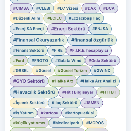
#CIMSA
#CLEBI
#D7 Vizesi
#DAX
#DCA
#Düzenli Alım
#ECILC
#Eczacıbaşı İlaç
#Enerji Sektörü
#EnerjiSA Enerji
#ENJSA
#Finansal Okuryazarlık
#finansal özgürlük
#Finans Sektörü
#FIRE
#F.I.R.E. hesaplayıcı
#Ford
#FROTO
#Galata Wind
#Gıda Sektörü
#GRSEL
#Gürsel
#Gürsel Turizm
#GWIND
#GYO Sektörü
#Halka Arz
#Halka Arz Analizi
#Havacılık Sektörü
#Hitit Bilgisayar
#HTTBT
#İçecek Sektörü
#İlaç Sektörü
#ISMEN
#İş Yatırım
#kartopu
#kartopu etkisi
#küçük yatırımcı
#Medicalpark
#MGROS