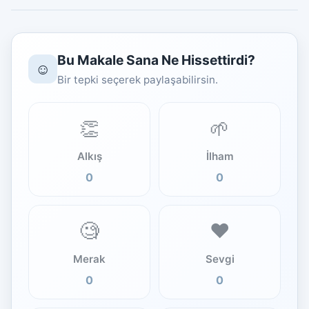
Bu Makale Sana Ne Hissettirdi?
☺️
Bir tepki seçerek paylaşabilirsin.
👏
🌱
Alkış
İlham
0
0
🧐
❤️
Merak
Sevgi
0
0