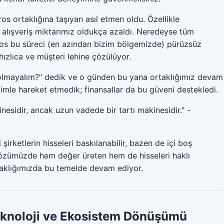
s ortaklığına taşıyan asıl etmen oldu. Özellikle
lışveriş miktarımız oldukça azaldı. Neredeyse tüm
igros bu süreci (en azından bizim bölgemizde) pürüzsüz
hızlıca ve müşteri lehine çözülüyor.
olmayalım?" dedik ve o günden bu yana ortaklığımız devam
imle hareket etmedik; finansallar da bu güveni destekledi.
esidir, ancak uzun vadede bir tartı makinesidir." -
irketlerin hisseleri baskılanabilir, bazen de içi boş
 gözümüzde hem değer üreten hem de hisseleri haklı
rtaklığımızda bu temelde devam ediyor.
Teknoloji ve Ekosistem Dönüşümü