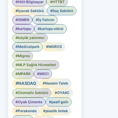
#Hitit Bilgisayar
#HTTBT
#İçecek Sektörü
#İlaç Sektörü
#ISMEN
#İş Yatırım
#kartopu
#kartopu etkisi
#küçük yatırımcı
#Medicalpark
#MGROS
#Migros
#MLP Sağlık Hizmetleri
#MPARK
#MSCI
#NASDAQ
#Nassim Taleb
#Otomotiv Sektörü
#OYAKC
#Oyak Çimento
#pasif gelir
#Perakende
#plastik ördek