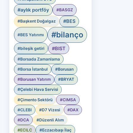
#aylık portföy
#BASGZ
#BES
#Başkent Doğalgaz
#bilanço
#BES Yatırımı
#BIST
#bileşik getiri
#Borsada Zamanlama
#Borsa İstanbul
#Borusan
#Borusan Yatırım
#BRYAT
#Çelebi Hava Servisi
#Çimento Sektörü
#CIMSA
#CLEBI
#D7 Vizesi
#DAX
#DCA
#Düzenli Alım
#ECILC
#Eczacıbaşı İlaç