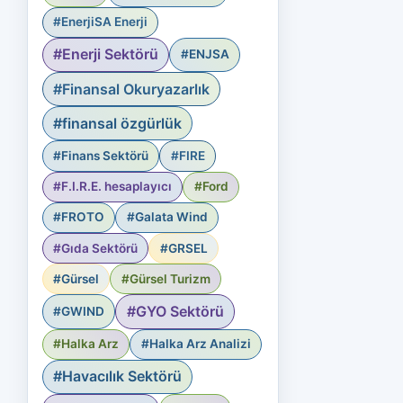
#EnerjiSA Enerji
#Enerji Sektörü
#ENJSA
#Finansal Okuryazarlık
#finansal özgürlük
#Finans Sektörü
#FIRE
#F.I.R.E. hesaplayıcı
#Ford
#FROTO
#Galata Wind
#Gıda Sektörü
#GRSEL
#Gürsel
#Gürsel Turizm
#GYO Sektörü
#GWIND
#Halka Arz
#Halka Arz Analizi
#Havacılık Sektörü