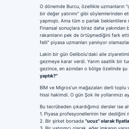
O dönemde Burcu, özellikle uzmanların 
bir değer yatırımı" gibi söylemlerinden e
yapmıştı. Ama tüm o parlak beklentilere
Finansal sonuçlara biraz daha yakından 
rakamların pek de örtüşmediğini fark ett
felli" piyasa uzmanları yanılıyor olamazla
Lakin bir gün Gelibolu'daki aile ziyareti
gezmeye karar verdi. Yarım saatlik bir tur
gezince, en azından o bölge özelinde şu
yaptık?"
BİM ve Migros'un mağazaları derli toplu 
hissi hakimdi. O gün Şok ile yollarımızı ay
Bu tecrübeden çıkardığımız dersler ise al
1. Piyasa profesyonellerinin her dediğini
2. Bir şirket borsada
"ucuz" olarak fiyatl
3. Bir yatırımcı olarak, eğer imkanın var