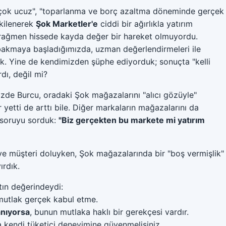
"çok ucuz", "toparlanma ve borç azaltma döneminde gerçek
tkilenerek
Şok Marketler'e
ciddi bir ağırlıkla yatırım
 rağmen hissede kayda değer bir hareket olmuyordu.
bakmaya başladığımızda, uzman değerlendirmeleri ile
ik. Yine de kendimizden şüphe ediyorduk; sonuçta "kelli
rdı, değil mi?
mizde Burcu, oradaki Şok mağazalarını "alıcı gözüyle"
 yetti de arttı bile. Diğer markaların mağazalarını da
 soruyu sorduk:
"Biz gerçekten bu markete mi yatırım
ve müşteri doluyken, Şok mağazalarında bir "boş vermişlik"
ırdık.
tın değerindeydi:
 mutlak gerçek kabul etme.
anıyorsa
, bunun mutlaka haklı bir gerekçesi vardır.
sa kendi tüketici deneyimine güvenmelisiniz.