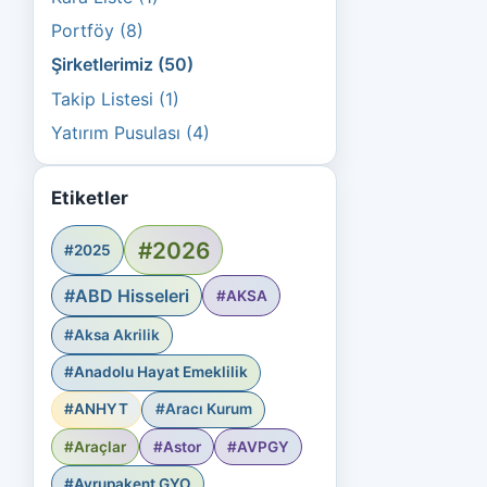
Portföy (8)
Şirketlerimiz (50)
Takip Listesi (1)
Yatırım Pusulası (4)
Etiketler
#2026
#2025
#ABD Hisseleri
#AKSA
#Aksa Akrilik
#Anadolu Hayat Emeklilik
#ANHYT
#Aracı Kurum
#Araçlar
#Astor
#AVPGY
#Avrupakent GYO