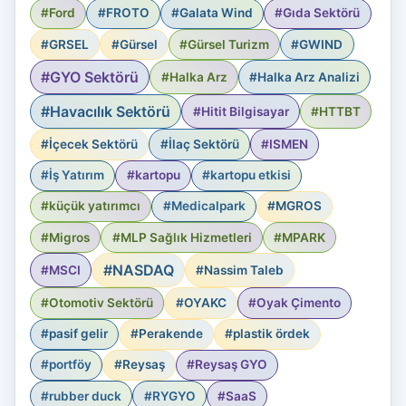
#Ford
#FROTO
#Galata Wind
#Gıda Sektörü
#GRSEL
#Gürsel
#Gürsel Turizm
#GWIND
#GYO Sektörü
#Halka Arz
#Halka Arz Analizi
#Havacılık Sektörü
#Hitit Bilgisayar
#HTTBT
#İçecek Sektörü
#İlaç Sektörü
#ISMEN
#İş Yatırım
#kartopu
#kartopu etkisi
#küçük yatırımcı
#Medicalpark
#MGROS
#Migros
#MLP Sağlık Hizmetleri
#MPARK
#NASDAQ
#MSCI
#Nassim Taleb
#Otomotiv Sektörü
#OYAKC
#Oyak Çimento
#pasif gelir
#Perakende
#plastik ördek
#portföy
#Reysaş
#Reysaş GYO
#rubber duck
#RYGYO
#SaaS