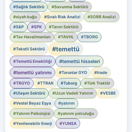
#Sağlık Sektörü
#Savunma Sektörü
#siyah kuğu
#Sıralı Risk Analizi
#SORR Analizi
#S&P
#SPK
#Tarım Sektörü
#Tav Havalimanları
#TAVHL
#TBORG
#temettü
#Tekstil Sektörü
#temettü hisseleri
#Temettü Emekliliği
#temettü yatırımı
#Torunlar GYO
#trade
#TRGYO
#TTRAK
#Tuborg
#Türk Traktör
#Ulaşım Sektörü
#Uzun Vadeli Yatırım
#VESBE
#Vestel Beyaz Eşya
#yatırım
#Yatırım Psikolojisi
#yatırım yolculuğu
#Yenilenebilir Enerji
#YUNSA