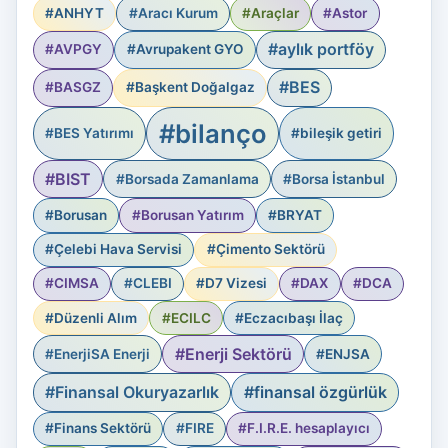
#ANHYT
#Aracı Kurum
#Araçlar
#Astor
#aylık portföy
#AVPGY
#Avrupakent GYO
#BES
#BASGZ
#Başkent Doğalgaz
#bilanço
#BES Yatırımı
#bileşik getiri
#BIST
#Borsada Zamanlama
#Borsa İstanbul
#Borusan
#Borusan Yatırım
#BRYAT
#Çelebi Hava Servisi
#Çimento Sektörü
#CIMSA
#CLEBI
#D7 Vizesi
#DAX
#DCA
#Düzenli Alım
#ECILC
#Eczacıbaşı İlaç
#Enerji Sektörü
#EnerjiSA Enerji
#ENJSA
#Finansal Okuryazarlık
#finansal özgürlük
#Finans Sektörü
#FIRE
#F.I.R.E. hesaplayıcı