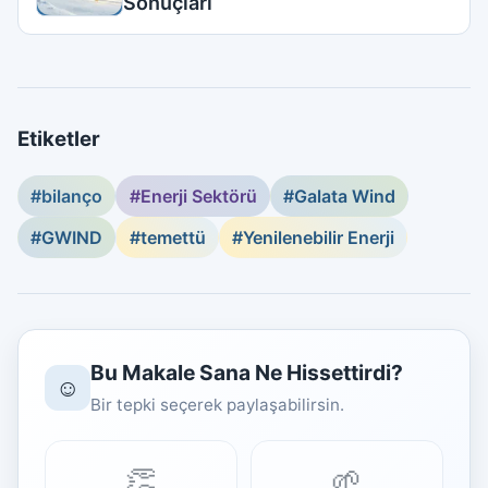
Sonuçları
Etiketler
#bilanço
#Enerji Sektörü
#Galata Wind
#GWIND
#temettü
#Yenilenebilir Enerji
Bu Makale Sana Ne Hissettirdi?
☺️
Bir tepki seçerek paylaşabilirsin.
👏
🌱