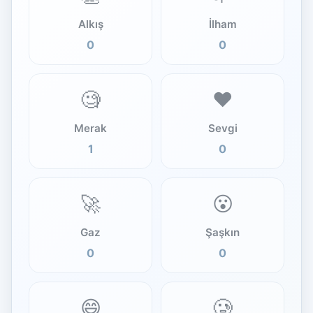
Alkış
İlham
0
0
🧐
❤️
Merak
Sevgi
1
0
🚀
😮
Gaz
Şaşkın
0
0
😄
🥲