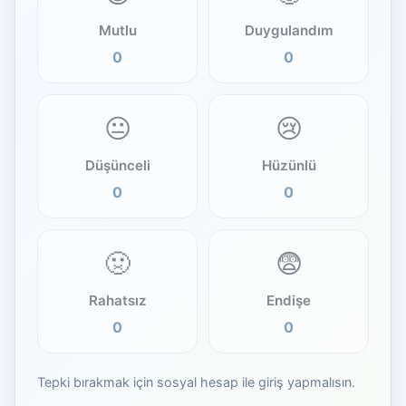
Mutlu
Duygulandım
0
0
😐
😢
Düşünceli
Hüzünlü
0
0
🤢
😨
Rahatsız
Endişe
0
0
Tepki bırakmak için sosyal hesap ile giriş yapmalısın.