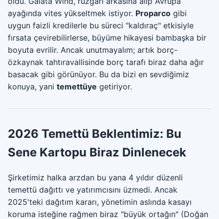
oldu. Galata Wind, rüzgarı arkasına alıp Avrupa
ayağında vites yükseltmek istiyor.
Proparco
gibi
uygun faizli kredilerle bu süreci "kaldıraç" etkisiyle
fırsata çevirebilirlerse, büyüme hikayesi bambaşka bir
boyuta evrilir. Ancak unutmayalım; artık borç-
özkaynak tahtıravallisinde borç tarafı biraz daha ağır
basacak gibi görünüyor. Bu da bizi en sevdiğimiz
konuya, yani
temettüye
getiriyor.
2026 Temettü Beklentimiz: Bu
Sene Kartopu Biraz Dinlenecek
Şirketimiz halka arzdan bu yana 4 yıldır düzenli
temettü dağıttı ve yatırımcısını üzmedi. Ancak
2025'teki dağıtım kararı, yönetimin aslında kasayı
koruma isteğine rağmen biraz "büyük ortağın" (Doğan