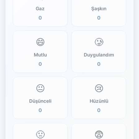
Gaz
Şaşkın
0
0
😄
🥲
Mutlu
Duygulandım
0
0
😐
😢
Düşünceli
Hüzünlü
0
0
🤢
😨