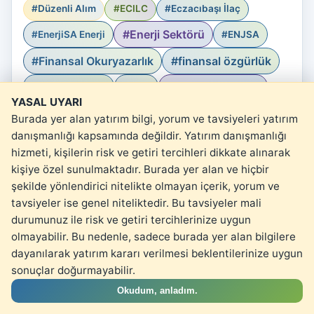
#Düzenli Alım
#ECILC
#Eczacıbaşı İlaç
#Enerji Sektörü
#EnerjiSA Enerji
#ENJSA
#Finansal Okuryazarlık
#finansal özgürlük
#Finans Sektörü
#FIRE
#F.I.R.E. hesaplayıcı
YASAL UYARI
#Ford
#FROTO
#Galata Wind
#Gıda Sektörü
Burada yer alan yatırım bilgi, yorum ve tavsiyeleri yatırım
#GRSEL
#Gürsel
#Gürsel Turizm
#GWIND
danışmanlığı kapsamında değildir. Yatırım danışmanlığı
hizmeti, kişilerin risk ve getiri tercihleri dikkate alınarak
#GYO Sektörü
#Halka Arz
#Halka Arz Analizi
kişiye özel sunulmaktadır. Burada yer alan ve hiçbir
#Havacılık Sektörü
şekilde yönlendirici nitelikte olmayan içerik, yorum ve
#Hitit Bilgisayar
#HTTBT
tavsiyeler ise genel niteliktedir. Bu tavsiyeler mali
Yasal Uyarı
#İçecek Sektörü
#İlaç Sektörü
#ISMEN
durumunuz ile risk ve getiri tercihlerinize uygun
olmayabilir. Bu nedenle, sadece burada yer alan bilgilere
#İş Yatırım
#kartopu
#kartopu etkisi
dayanılarak yatırım kararı verilmesi beklentilerinize uygun
#küçük yatırımcı
#Medicalpark
#MGROS
sonuçlar doğurmayabilir.
#Migros
#MLP Sağlık Hizmetleri
#MPARK
Okudum, anladım.
#NASDAQ
#MSCI
#Nassim Taleb