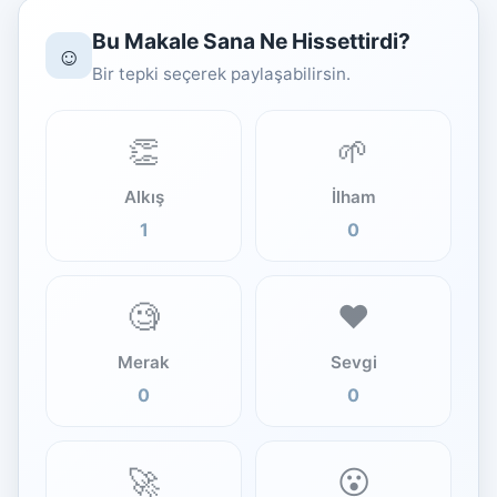
Bu Makale Sana Ne Hissettirdi?
☺️
Bir tepki seçerek paylaşabilirsin.
👏
🌱
Alkış
İlham
1
0
🧐
❤️
Merak
Sevgi
0
0
🚀
😮