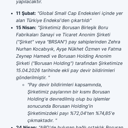
yapılacaktır.
11 Şubat:
"Global Small Cap Endeksleri içinde yer
alan Türkiye Endeksi'den çıkartıldı"
15 Nisan:
"Şirketimiz Borusan Birleşik Boru
Fabrikaları Sanayi ve Ticaret Anonim Şirketi
("Şirket" veya "BRSAN") pay sahiplerinden Zehra
Nurhan Kocabıyık, Ayşe Nükhet Özmen ve Fatma
Zeynep Hamedi ve Borusan Holding Anonim
Şirketi ("Borusan Holding") tarafından Şirketimize
15.04.2026 tarihinde ekli pay devir bildirimleri
gönderilmiştir. "
"Pay devir bildirimleri kapsamında,
Şirketimiz paylarının bir kısmı Borusan
Holding'e devredilmiş olup bu işlemler
sonucunda Borusan Holding'in
Şirketimizdeki payı %72,04'ten %74,85'e
çıkmaktadır. "
24 Nisan:
"ABD'de bulunan bağlı ortaklık Borusan