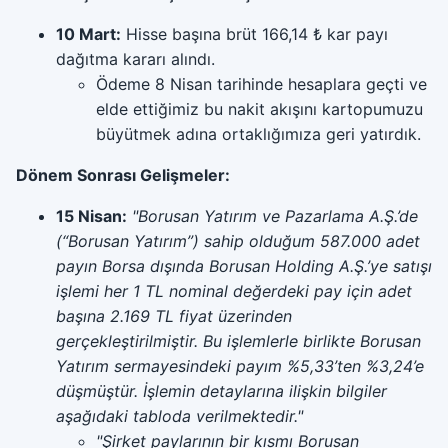
10 Mart:
Hisse başına brüt 166,14 ₺ kar payı
dağıtma kararı alındı.
Ödeme 8 Nisan tarihinde hesaplara geçti ve
elde ettiğimiz bu nakit akışını kartopumuzu
büyütmek adına ortaklığımıza geri yatırdık.
Dönem Sonrası Gelişmeler:
15 Nisan:
"Borusan Yatırım ve Pazarlama A.Ş.’de
(“Borusan Yatırım”) sahip olduğum 587.000 adet
payın Borsa dışında Borusan Holding A.Ş.’ye satışı
işlemi her 1 TL nominal değerdeki pay için adet
başına 2.169 TL fiyat üzerinden
gerçekleştirilmiştir. Bu işlemlerle birlikte Borusan
Yatırım sermayesindeki payım %5,33’ten %3,24’e
düşmüştür. İşlemin detaylarına ilişkin bilgiler
aşağıdaki tabloda verilmektedir."
"Şirket paylarının bir kısmı Borusan